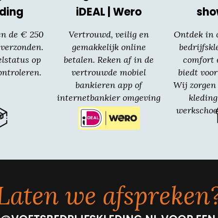
ding
iDEAL | Wero
sh
en de € 250
Vertrouwd, veilig en
Ontdek in
 verzonden.
gemakkelijk online
bedrijfskl
elstatus op
betalen. Reken af in de
comfort 
ntroleren.
vertrouwde mobiel
biedt voor
bankieren app of
Wij zorgen 
internetbankier omgeving
kledin
van jouw bank.
werkschoe
Laten we afspreken