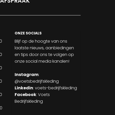
 AFSPRAAK
ONZE SOCIALS
30
Blijf op de hoogte van ons
laatste nieuws, aanbiedingen
30
en tips door ons te volgen op
onze social media kanalen!
30
Instagram
:
30
@voetsbedrijfskleding
Linkedin
:
voets-bedrijfskleding
30
Facebook
: Voets
Bedrijfskleding
00