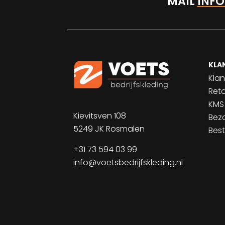
MAIL
INFO
KLA
Klan
Ret
KMS
Kievitsven 108
Bez
5249 JK Rosmalen
Best
+31 73 594 03 99
info@voetsbedrijfskleding.nl