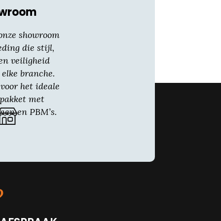
owroom
 onze showroom
eding die stijl,
en veiligheid
 elke branche.
voor het ideale
gpakket met
nen en PBM’s.
?