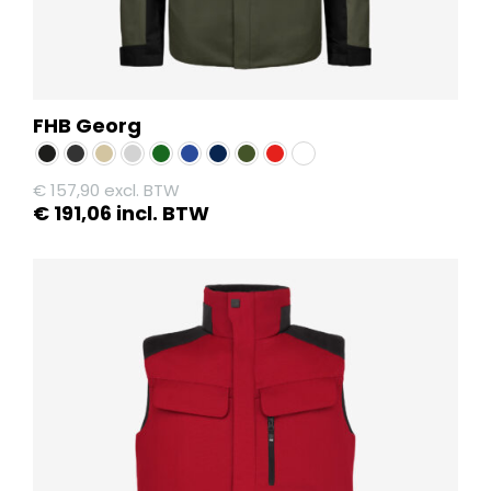
FHB Georg
€
157,90
excl. BTW
€
191,06
incl. BTW
Dit
product
heeft
meerdere
variaties.
Deze
optie
kan
gekozen
worden