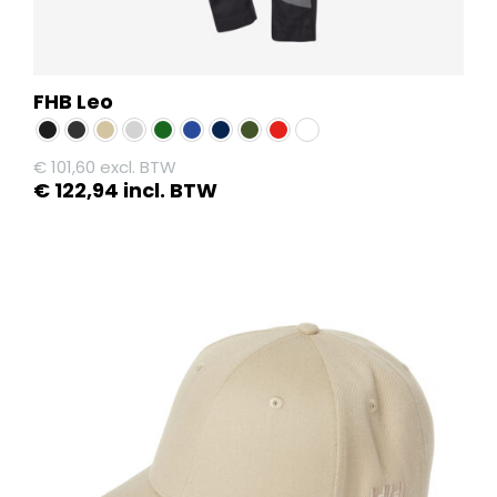
FHB Leo
€
101,60
excl. BTW
€
122,94
incl. BTW
Dit
product
heeft
meerdere
variaties.
Deze
optie
kan
gekozen
worden
op