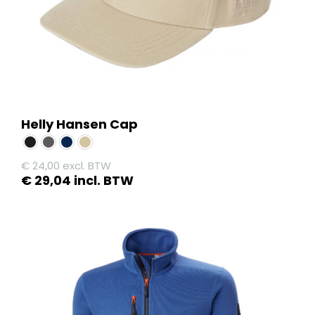
de
productpagina
Helly Hansen Cap
€
24,00
excl. BTW
€
29,04
incl. BTW
Dit
product
heeft
meerdere
variaties.
Deze
optie