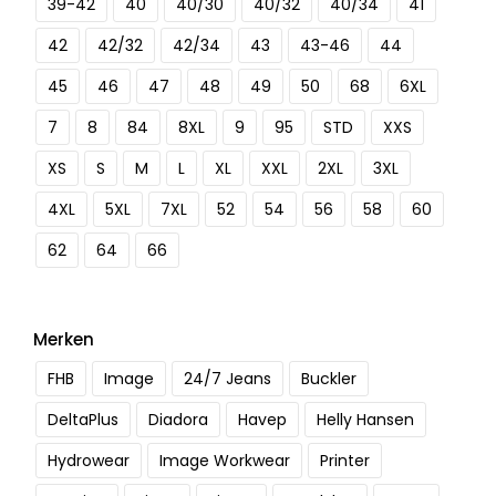
39-42
40
40/30
40/32
40/34
41
42
42/32
42/34
43
43-46
44
45
46
47
48
49
50
68
6XL
7
8
84
8XL
9
95
STD
XXS
XS
S
M
L
XL
XXL
2XL
3XL
4XL
5XL
7XL
52
54
56
58
60
62
64
66
Merken
FHB
Image
24/7 Jeans
Buckler
DeltaPlus
Diadora
Havep
Helly Hansen
Hydrowear
Image Workwear
Printer