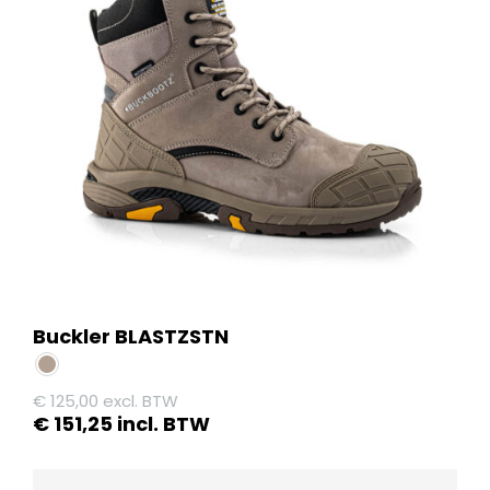
Buckler BLASTZSTN
€
125,00
excl. BTW
€
151,25
incl. BTW
Dit
product