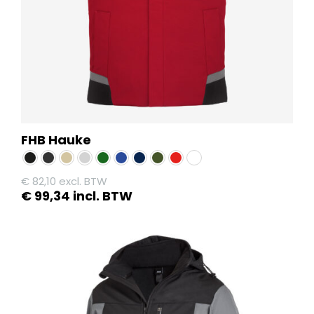
op
de
productpagina
FHB Hauke
€
82,10
excl. BTW
€
99,34
incl. BTW
Dit
product
heeft
meerdere
variaties.
Deze