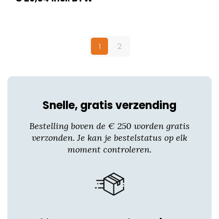
Dit
product
heeft
1
2
meerdere
variaties.
Deze
optie
kan
Snelle, gratis verzending
gekozen
worden
Bestelling boven de € 250 worden gratis
op
verzonden. Je kan je bestelstatus op elk
de
moment controleren.
productpagina