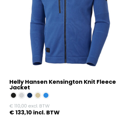
kan
gekozen
worden
op
de
productpagina
Helly Hansen Kensington Knit Fleece
Jacket
€
110,00
excl. BTW
€
133,10
incl. BTW
Dit
product
heeft