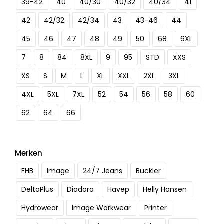
39-42
40
40/30
40/32
40/34
41
42
42/32
42/34
43
43-46
44
45
46
47
48
49
50
68
6XL
7
8
84
8XL
9
95
STD
XXS
XS
S
M
L
XL
XXL
2XL
3XL
4XL
5XL
7XL
52
54
56
58
60
62
64
66
Merken
FHB
Image
24/7 Jeans
Buckler
DeltaPlus
Diadora
Havep
Helly Hansen
Hydrowear
Image Workwear
Printer