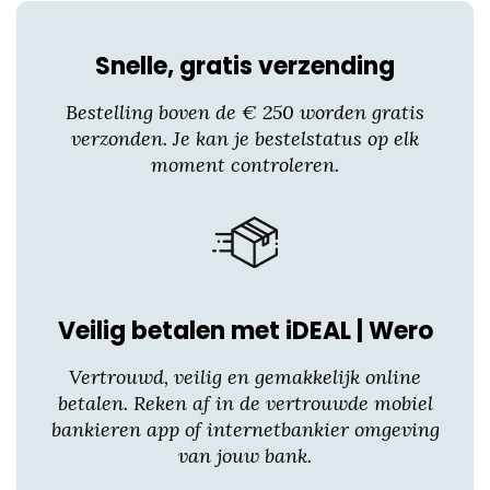
heeft
meerdere
Snelle, gratis verzending
variaties.
Deze
Bestelling boven de € 250 worden gratis
optie
verzonden. Je kan je bestelstatus op elk
kan
moment controleren.
gekozen
worden
op
de
productpagina
Veilig betalen met iDEAL | Wero
Vertrouwd, veilig en gemakkelijk online
betalen. Reken af in de vertrouwde mobiel
bankieren app of internetbankier omgeving
van jouw bank.