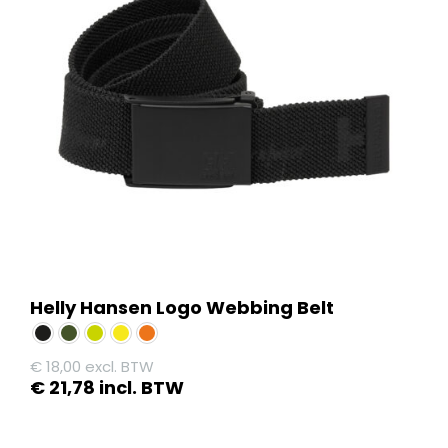
Helly Hansen Logo Webbing Belt
€
18,00
excl. BTW
€
21,78
incl. BTW
Dit
product