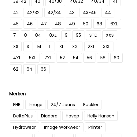
39-42
40
40/30
40/32
40/34
41
42
42/32
42/34
43
43-46
44
45
46
47
48
49
50
68
6XL
7
8
84
8XL
9
95
STD
XXS
XS
S
M
L
XL
XXL
2XL
3XL
4XL
5XL
7XL
52
54
56
58
60
62
64
66
Merken
FHB
Image
24/7 Jeans
Buckler
DeltaPlus
Diadora
Havep
Helly Hansen
Hydrowear
Image Workwear
Printer