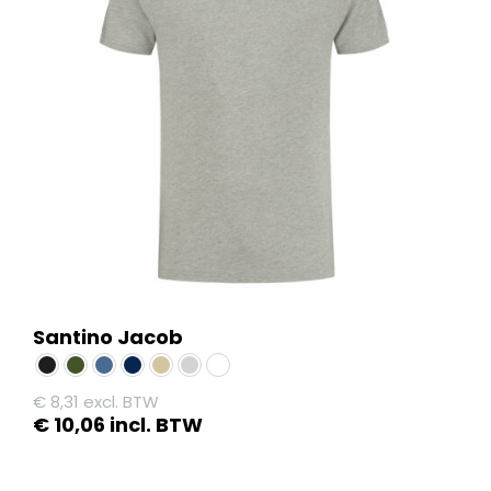
Santino Jacob
€
8,31
excl. BTW
€
10,06
incl. BTW
Dit
product