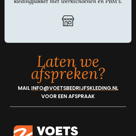
kledingpakket met werkschoenen en PBM’s.
Laten we
afspreken?
MAIL
INFO@VOETSBEDRIJFSKLEDING.NL
VOOR EEN AFSPRAAK