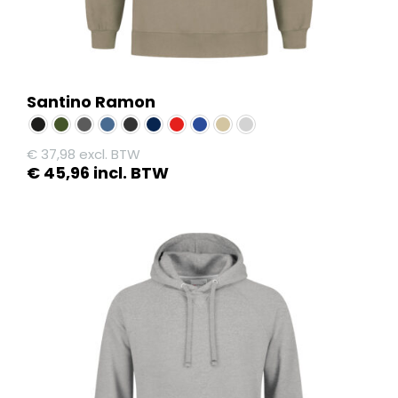
Santino Ramon
€
37,98
excl. BTW
€
45,96
incl. BTW
Dit
product
heeft
meerdere
variaties.
Deze
optie
kan
gekozen
worden