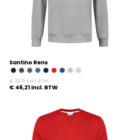
op
de
productpagina
Santino Rens
€
38,19
excl. BTW
€
46,21
incl. BTW
Dit
product
heeft
meerdere
variaties.
Deze