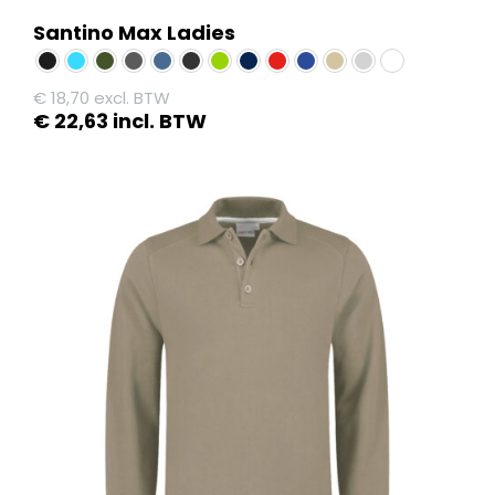
Santino Max Ladies
€
18,70
excl. BTW
€
22,63
incl. BTW
Dit
product
heeft
meerdere
variaties.
Deze
optie
kan
gekozen
worden
op
de
productpagina