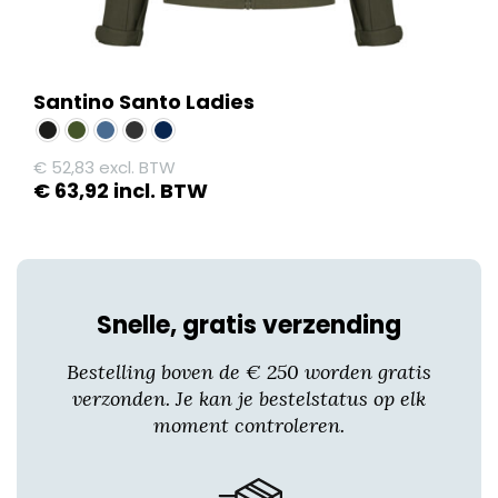
Santino Santo Ladies
€
52,83
excl. BTW
€
63,92
incl. BTW
Dit
product
heeft
meerdere
Snelle, gratis verzending
variaties.
Deze
Bestelling boven de € 250 worden gratis
optie
verzonden. Je kan je bestelstatus op elk
kan
moment controleren.
gekozen
worden
op