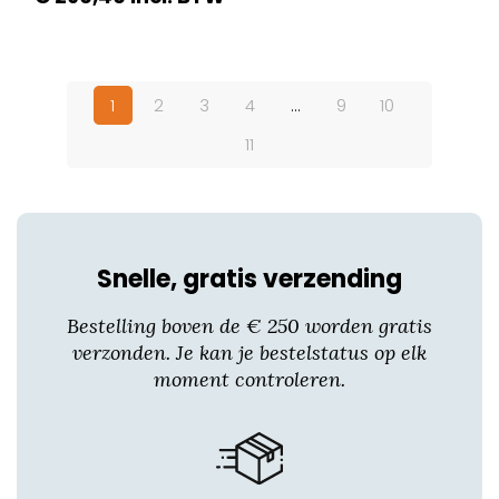
Dit
product
heeft
1
2
3
4
…
9
10
meerdere
variaties.
11
Deze
optie
kan
gekozen
worden
Snelle, gratis verzending
op
Bestelling boven de € 250 worden gratis
de
verzonden. Je kan je bestelstatus op elk
productpagina
moment controleren.