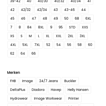
39-42
40
40/30
40/32
40/34
41
42
42/32
42/34
43
43-46
44
45
46
47
48
49
50
68
6XL
7
8
84
8XL
9
95
STD
XXS
XS
S
M
L
XL
XXL
2XL
3XL
4XL
5XL
7XL
52
54
56
58
60
62
64
66
Merken
FHB
Image
24/7 Jeans
Buckler
DeltaPlus
Diadora
Havep
Helly Hansen
Hydrowear
Image Workwear
Printer