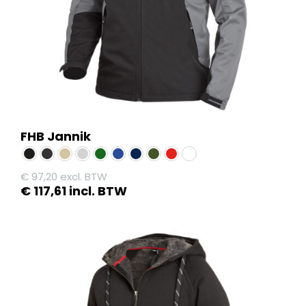
op
de
productpagina
FHB Jannik
€
97,20
excl. BTW
€
117,61
incl. BTW
Dit
product
heeft
meerdere
variaties.
Deze