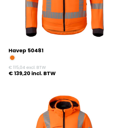
de
productpagina
Havep 50481
€
115,04
excl. BTW
€
139,20
incl. BTW
Dit
product
heeft
meerdere
variaties.
Deze
optie