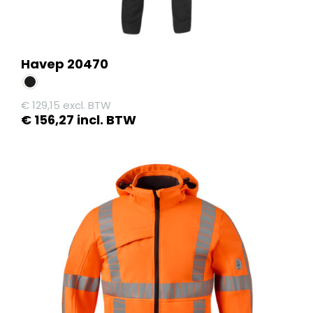
Havep 20470
€
129,15
excl. BTW
€
156,27
incl. BTW
Dit
product
heeft
meerdere
variaties.
Deze
optie
kan
gekozen
worden
op