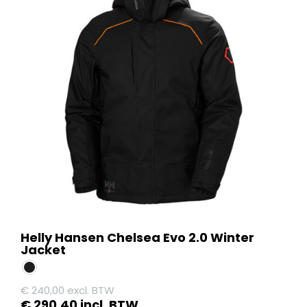
variaties.
Deze
optie
kan
gekozen
worden
op
de
productpagina
Helly Hansen Chelsea Evo 2.0 Winter
Jacket
€
240,00
excl. BTW
€
290,40
incl. BTW