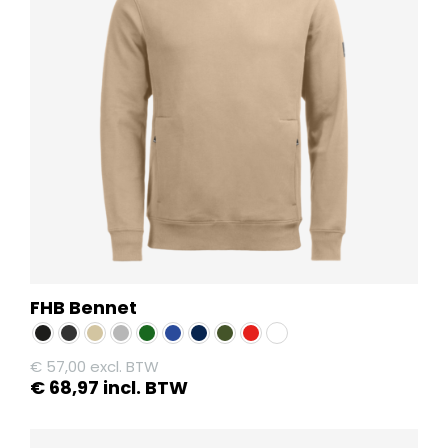
FHB Bennet
€
57,00
excl. BTW
€
68,97
incl. BTW
Dit
product