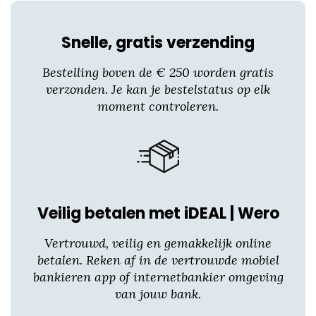
heeft
meerdere
Snelle, gratis verzending
variaties.
Deze
Bestelling boven de € 250 worden gratis
optie
verzonden. Je kan je bestelstatus op elk
kan
moment controleren.
gekozen
worden
op
de
productpagina
Veilig betalen met iDEAL | Wero
Vertrouwd, veilig en gemakkelijk online
betalen. Reken af in de vertrouwde mobiel
bankieren app of internetbankier omgeving
van jouw bank.