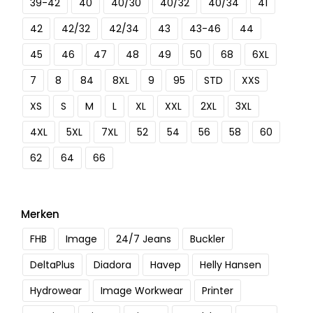
39-42
40
40/30
40/32
40/34
41
42
42/32
42/34
43
43-46
44
45
46
47
48
49
50
68
6XL
7
8
84
8XL
9
95
STD
XXS
XS
S
M
L
XL
XXL
2XL
3XL
4XL
5XL
7XL
52
54
56
58
60
62
64
66
Merken
FHB
Image
24/7 Jeans
Buckler
DeltaPlus
Diadora
Havep
Helly Hansen
Hydrowear
Image Workwear
Printer