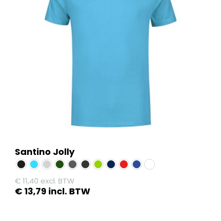
Santino Jolly
€
11,40
excl. BTW
€
13,79
incl. BTW
Dit
product