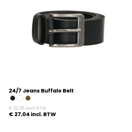
24/7 Jeans Buffalo Belt
€
22,35
excl. BTW
€
27,04
incl. BTW
Dit
product