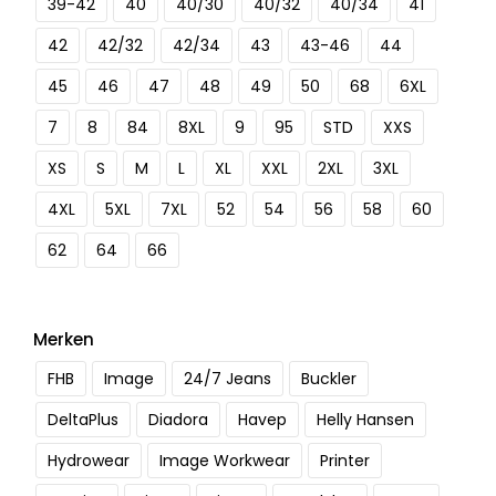
39-42
40
40/30
40/32
40/34
41
42
42/32
42/34
43
43-46
44
45
46
47
48
49
50
68
6XL
7
8
84
8XL
9
95
STD
XXS
XS
S
M
L
XL
XXL
2XL
3XL
4XL
5XL
7XL
52
54
56
58
60
62
64
66
Merken
FHB
Image
24/7 Jeans
Buckler
DeltaPlus
Diadora
Havep
Helly Hansen
Hydrowear
Image Workwear
Printer