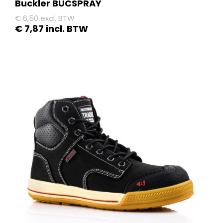
Buckler BUCSPRAY
€
6,50
excl. BTW
€
7,87
incl. BTW