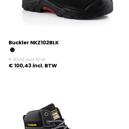
productpagina
Buckler NKZ102BLK
€
83,00
excl. BTW
€
100,43
incl. BTW
Dit
product
heeft
meerdere
variaties.
Deze
optie
kan