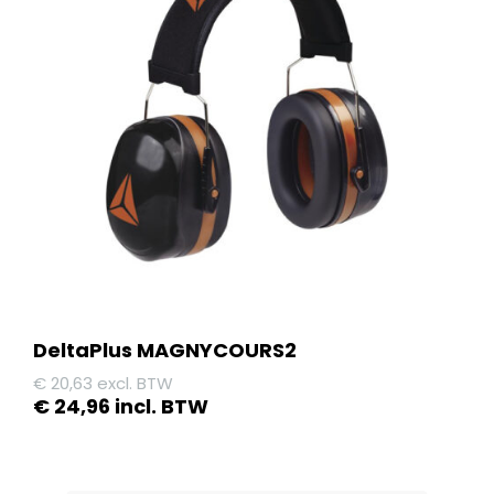
Deze
optie
kan
gekozen
worden
op
de
productpagina
DeltaPlus MAGNYCOURS2
€
20,63
excl. BTW
€
24,96
incl. BTW