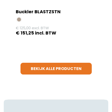
Buckler BLASTZSTN
€
125,00
excl. BTW
€
151,25
incl. BTW
Dit
product
heeft
meerdere
variaties.
BEKIJK ALLE PRODUCTEN
Deze
optie
kan
gekozen
worden
op
de