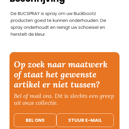
De BUCSPRAY is spray om uw Buckbootz
producten goed te kunnen onderhouden. De
spray onderhoudt en reinigt uw schoeisel en
herstelt de kleur.
Op zoek naar maatwerk
of staat het gewenste
artikel er niet tussen?
Bel of mail ons. Dit is slechts een greep
uit onze collectie.
BEL ONS
STUUR E-MAIL