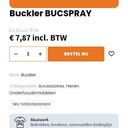
Buckler BUCSPRAY
€
6,50
excl. BTW
€
7,87
incl. BTW
Buckler
BESTEL NU
BUCSPRAY
aantal
Merk:
Buckler
Categorieën:
Accessoires
,
Heren
,
Onderhoudsmiddelen
SKU:
5055138006900