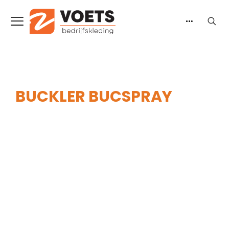
BUCKLER BUCSPRAY
Home
-
Heren
-
Accessoires
-
Onderhoudsmiddelen
-
Buckler BUCSPRAY