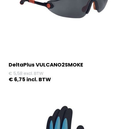
DeltaPlus VULCANO2SMOKE
€
5,58
excl. BTW
€
6,75
incl. BTW