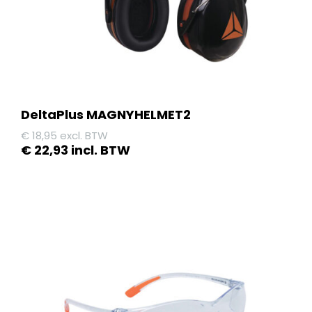
DeltaPlus MAGNYHELMET2
€
18,95
excl. BTW
€
22,93
incl. BTW