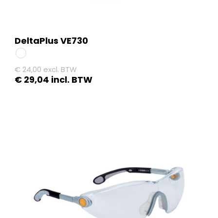
DeltaPlus VE730
€
24,00
excl. BTW
€
29,04
incl. BTW
Dit
product
heeft
meerdere
variaties.
Deze
optie
kan
gekozen
worden
op