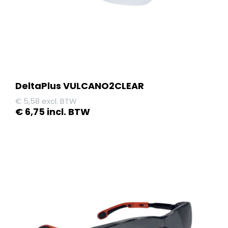
de
productpagina
DeltaPlus VULCANO2CLEAR
€
5,58
excl. BTW
€
6,75
incl. BTW