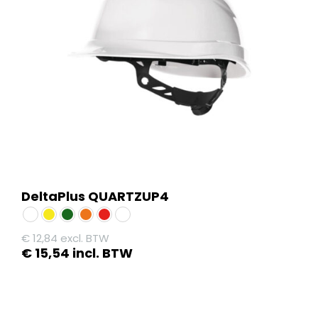
DeltaPlus QUARTZUP4
€
12,84
excl. BTW
€
15,54
incl. BTW
Dit
product
heeft