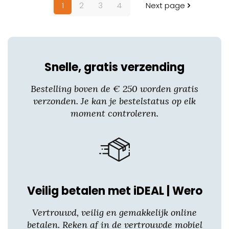
1
2
3
4
Next page
meerdere
variaties.
Deze
optie
kan
Snelle, gratis verzending
gekozen
worden
Bestelling boven de € 250 worden gratis
op
verzonden. Je kan je bestelstatus op elk
de
moment controleren.
productpagina
Veilig betalen met iDEAL | Wero
Vertrouwd, veilig en gemakkelijk online
betalen. Reken af in de vertrouwde mobiel