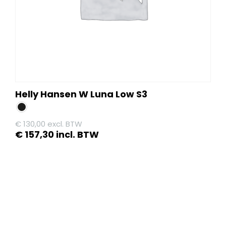
op
de
productpagina
Helly Hansen W Luna Low S3
€
130,00
excl. BTW
€
157,30
incl. BTW
Dit
product
heeft
meerdere
variaties.
Deze
optie