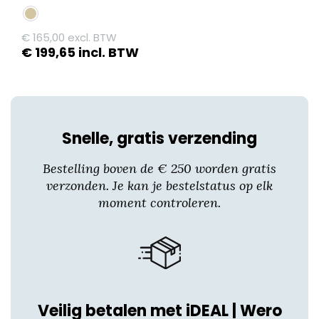
€
165,00
excl. BTW
€
199,65
incl. BTW
Dit
product
heeft
meerdere
Snelle, gratis verzending
variaties.
Deze
Bestelling boven de € 250 worden gratis
optie
verzonden. Je kan je bestelstatus op elk
kan
moment controleren.
gekozen
worden
op
de
productpagina
Veilig betalen met iDEAL | Wero