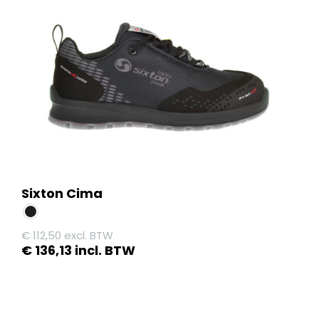
kan
gekozen
worden
op
de
productpagina
Sixton Cima
€
112,50
excl. BTW
€
136,13
incl. BTW
Dit
product
heeft