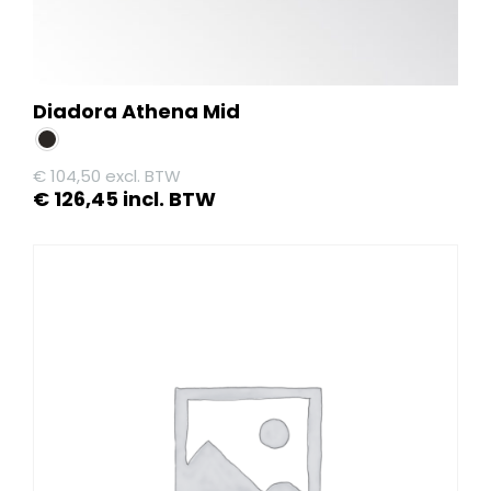
Diadora Athena Mid
€
104,50
excl. BTW
€
126,45
incl. BTW
Dit
product
heeft
meerdere
variaties.
Deze
optie
kan
gekozen
worden