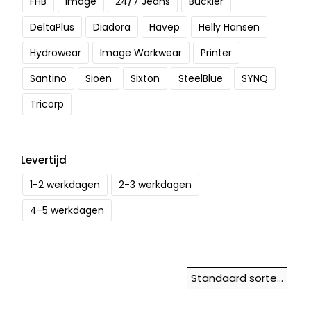
FHB
Image
24/7 Jeans
Buckler
DeltaPlus
Diadora
Havep
Helly Hansen
Hydrowear
Image Workwear
Printer
Santino
Sioen
Sixton
SteelBlue
SYNQ
Tricorp
Levertijd
1-2 werkdagen
2-3 werkdagen
4-5 werkdagen