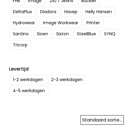
FHB
Image
24/7 Jeans
Buckler
DeltaPlus
Diadora
Havep
Helly Hansen
Hydrowear
Image Workwear
Printer
Santino
Sioen
Sixton
SteelBlue
SYNQ
Tricorp
Levertijd
1-2 werkdagen
2-3 werkdagen
4-5 werkdagen