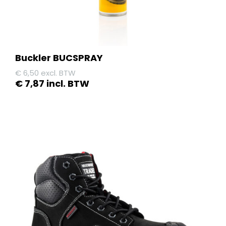
Buckler BUCSPRAY
€
6,50
excl. BTW
€
7,87
incl. BTW