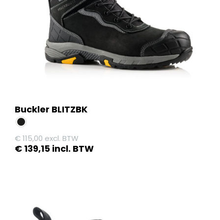
worden
op
de
productpagina
Buckler BLITZBK
€
115,00
excl. BTW
€
139,15
incl. BTW
Dit
product
heeft
meerdere
variaties.