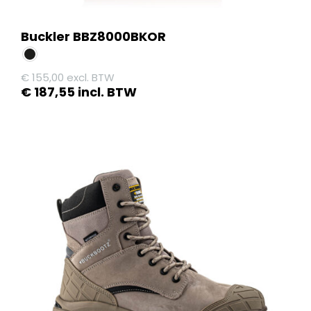
Buckler BBZ8000BKOR
€
155,00
excl. BTW
€
187,55
incl. BTW
Dit
product
heeft
meerdere
variaties.
Deze
optie
kan
gekozen
worden
op
de