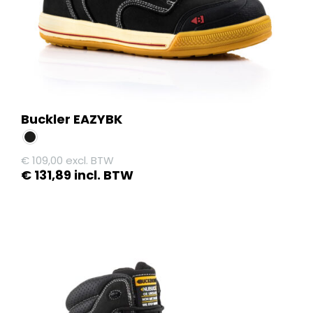
Buckler EAZYBK
€
109,00
excl. BTW
€
131,89
incl. BTW
Dit
product
heeft
meerdere
variaties.
Deze
optie