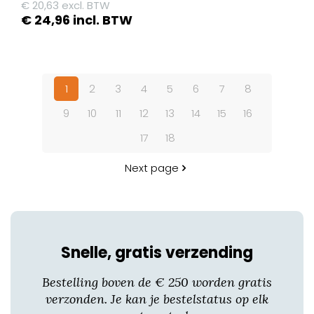
€
20,63
excl. BTW
€
24,96
incl. BTW
1
2
3
4
5
6
7
8
9
10
11
12
13
14
15
16
17
18
Next page
Snelle, gratis verzending
Bestelling boven de € 250 worden gratis
verzonden. Je kan je bestelstatus op elk