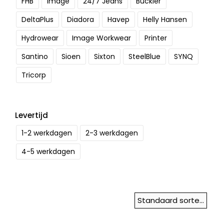
FHB
Image
24/7 Jeans
Buckler
DeltaPlus
Diadora
Havep
Helly Hansen
Hydrowear
Image Workwear
Printer
Santino
Sioen
Sixton
SteelBlue
SYNQ
Tricorp
Levertijd
1-2 werkdagen
2-3 werkdagen
4-5 werkdagen