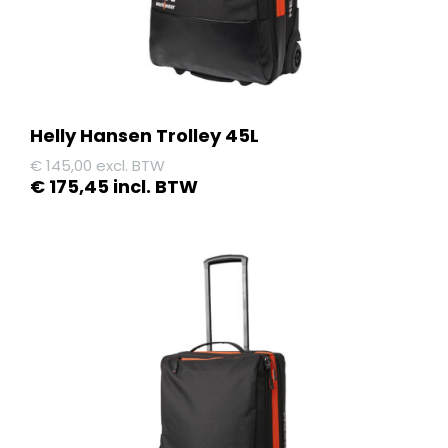
Helly Hansen Trolley 45L
€
145,00
excl. BTW
€
175,45
incl. BTW