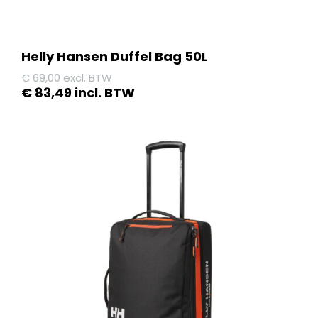
Helly Hansen Duffel Bag 50L
€
69,00
excl. BTW
€
83,49
incl. BTW