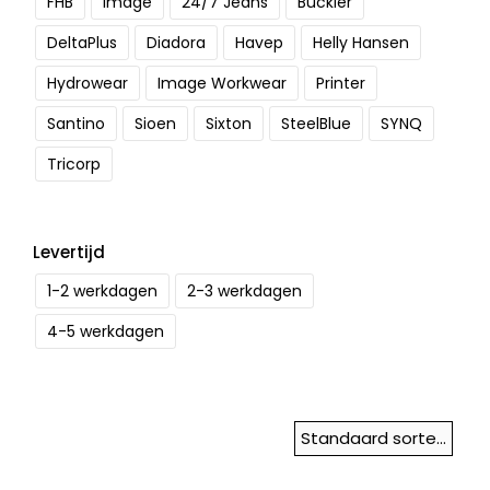
FHB
Image
24/7 Jeans
Buckler
DeltaPlus
Diadora
Havep
Helly Hansen
Hydrowear
Image Workwear
Printer
Santino
Sioen
Sixton
SteelBlue
SYNQ
Tricorp
Levertijd
1-2 werkdagen
2-3 werkdagen
4-5 werkdagen