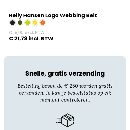
Helly Hansen Logo Webbing Belt
€
18,00
excl. BTW
€
21,78
incl. BTW
Dit
product
heeft
meerdere
Snelle, gratis verzending
variaties.
Deze
Bestelling boven de € 250 worden gratis
optie
verzonden. Je kan je bestelstatus op elk
kan
moment controleren.
gekozen
worden
op
de