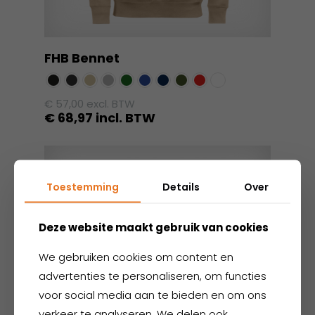
FHB Bennet
€
57,00
excl. BTW
€
68,97
incl. BTW
Dit
product
heeft
Toestemming
Details
Over
meerdere
variaties.
Deze
Deze website maakt gebruik van cookies
optie
We gebruiken cookies om content en
kan
gekozen
advertenties te personaliseren, om functies
worden
voor social media aan te bieden en om ons
op
verkeer te analyseren. We delen ook