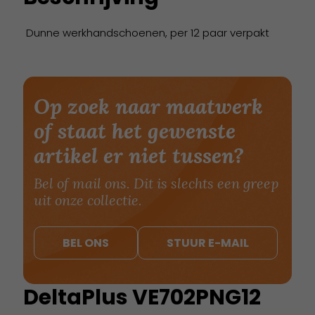
Dunne werkhandschoenen, per 12 paar verpakt
Op zoek naar maatwerk
of staat het gewenste
artikel er niet tussen?
Bel of mail ons. Dit is slechts een greep
uit onze collectie.
BEL ONS
STUUR E-MAIL
DeltaPlus VE702PNG12