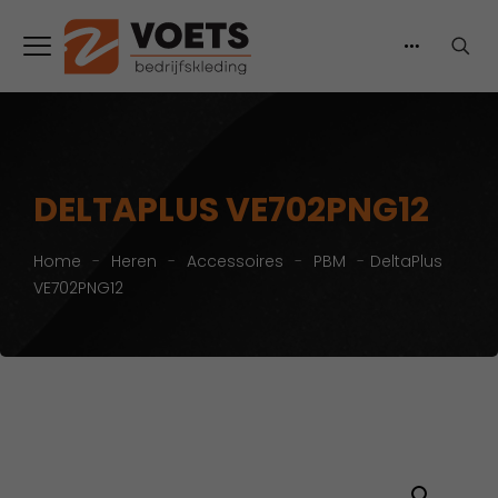
DELTAPLUS VE702PNG12
Home
-
Heren
-
Accessoires
-
PBM
-
DeltaPlus
VE702PNG12