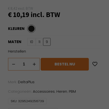
€
8,42
excl. BTW
€
10,19
incl. BTW
KLEUREN
MATEN
10
11
9
Herstellen
DeltaPlus
BESTEL NU
VE702PNG12
aantal
Merk:
DeltaPlus
Categorieën:
Accessoires
,
Heren
,
PBM
SKU:
3295249256739