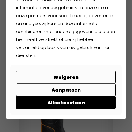
de
informatie over uw gebruik van onze site met
productpagina
onze partners voor social media, adverteren
en analyse. Zij kunnen deze informatie
combineren met andere gegevens die u aan
Hydrowear Borneo
hen heeft verstrekt of die zij hebben
verzameld op basis van uw gebruik van hun
€
57,95
excl. BTW
diensten.
€
70,12
incl. BTW
Dit
product
Weigeren
heeft
meerdere
Aanpassen
variaties.
Deze
Alles toestaan
optie
kan
gekozen
worden