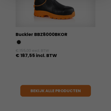
op
de
productpagina
Buckler BBZ8000BKOR
€
155,00
excl. BTW
€
187,55
incl. BTW
Dit
product
heeft
meerdere
variaties.
BEKIJK ALLE PRODUCTEN
Deze
optie
kan
gekozen