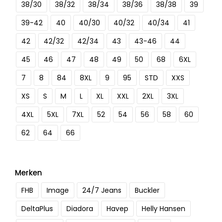
38/30
38/32
38/34
38/36
38/38
39
39-42
40
40/30
40/32
40/34
41
42
42/32
42/34
43
43-46
44
45
46
47
48
49
50
68
6XL
7
8
84
8XL
9
95
STD
XXS
XS
S
M
L
XL
XXL
2XL
3XL
4XL
5XL
7XL
52
54
56
58
60
62
64
66
Merken
FHB
Image
24/7 Jeans
Buckler
DeltaPlus
Diadora
Havep
Helly Hansen