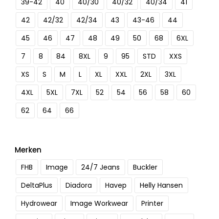
39-42
40
40/30
40/32
40/34
41
42
42/32
42/34
43
43-46
44
45
46
47
48
49
50
68
6XL
7
8
84
8XL
9
95
STD
XXS
XS
S
M
L
XL
XXL
2XL
3XL
4XL
5XL
7XL
52
54
56
58
60
62
64
66
Merken
FHB
Image
24/7 Jeans
Buckler
DeltaPlus
Diadora
Havep
Helly Hansen
Hydrowear
Image Workwear
Printer