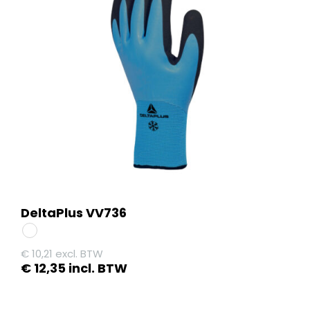
DeltaPlus VV736
€
10,21
excl. BTW
€
12,35
incl. BTW
Dit
product