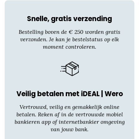
heeft
meerdere
Snelle, gratis verzending
variaties.
Deze
Bestelling boven de € 250 worden gratis
optie
verzonden. Je kan je bestelstatus op elk
kan
moment controleren.
gekozen
worden
op
de
productpagina
Veilig betalen met iDEAL | Wero
Vertrouwd, veilig en gemakkelijk online
betalen. Reken af in de vertrouwde mobiel
bankieren app of internetbankier omgeving
van jouw bank.