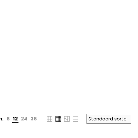
n:
6
12
24
36