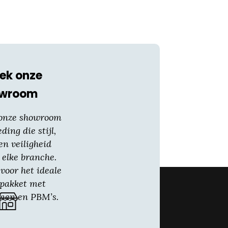
ek onze
owroom
 onze showroom
eding die stijl,
en veiligheid
 elke branche.
voor het ideale
gpakket met
nen en PBM’s.