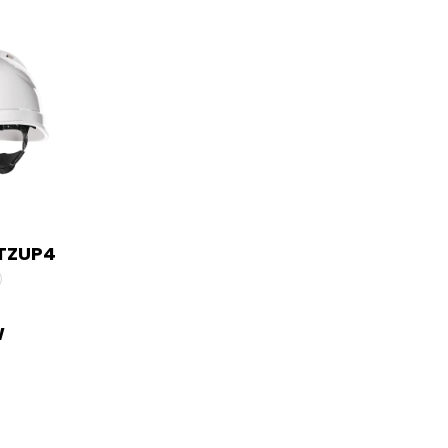
RTZUP4
W