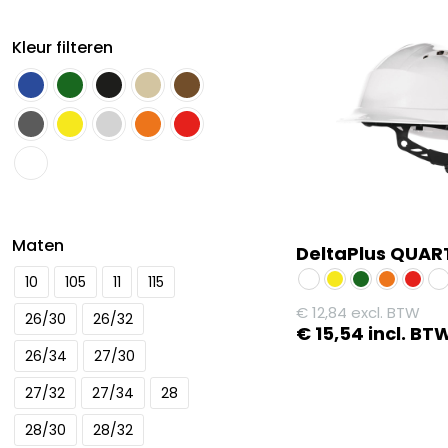
Kleur filteren
Maten
DeltaPlus QUA
10
105
11
115
€
12,84
excl. BTW
26/30
26/32
€
15,54
incl. BT
26/34
27/30
Dit
product
27/32
27/34
28
heeft
28/30
28/32
meerdere