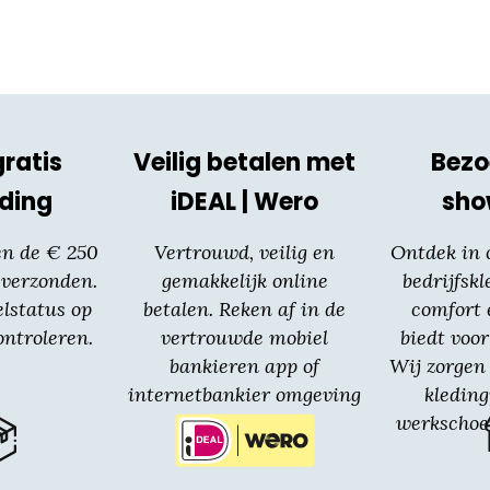
gratis
Veilig betalen met
Bezo
ding
iDEAL | Wero
sh
en de € 250
Vertrouwd, veilig en
Ontdek in
 verzonden.
gemakkelijk online
bedrijfskl
elstatus op
betalen. Reken af in de
comfort 
ntroleren.
vertrouwde mobiel
biedt voor
bankieren app of
Wij zorgen 
internetbankier omgeving
kledin
van jouw bank.
werkschoe