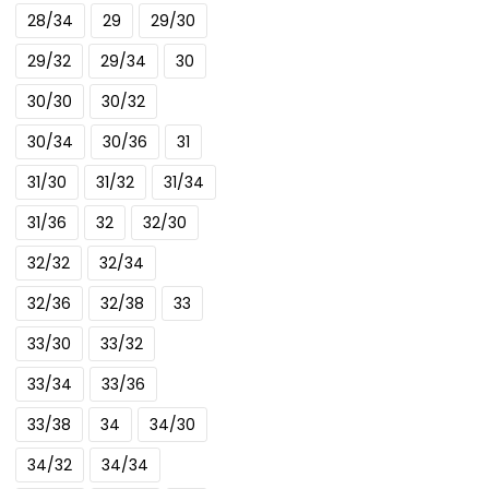
28/34
29
29/30
variaties.
Deze
29/32
29/34
30
optie
30/30
30/32
kan
gekozen
30/34
30/36
31
worden
31/30
31/32
31/34
op
de
31/36
32
32/30
productpagina
32/32
32/34
32/36
32/38
33
33/30
33/32
33/34
33/36
33/38
34
34/30
34/32
34/34