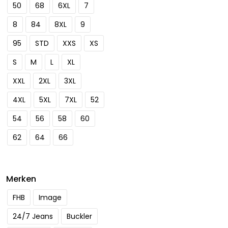
50
68
6XL
7
8
84
8XL
9
95
STD
XXS
XS
S
M
L
XL
XXL
2XL
3XL
4XL
5XL
7XL
52
54
56
58
60
62
64
66
Merken
FHB
Image
24/7 Jeans
Buckler