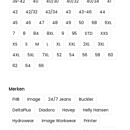
39-42
40
40/30
40/32
40/34
41
42
42/32
42/34
43
43-46
44
45
46
47
48
49
50
68
6XL
7
8
84
8XL
9
95
STD
XXS
XS
S
M
L
XL
XXL
2XL
3XL
4XL
5XL
7XL
52
54
56
58
60
62
64
66
Merken
FHB
Image
24/7 Jeans
Buckler
DeltaPlus
Diadora
Havep
Helly Hansen
Hydrowear
Image Workwear
Printer