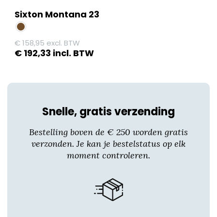
Sixton Montana 23
€
158,95
excl. BTW
€
192,33
incl. BTW
Dit
product
heeft
meerdere
Snelle, gratis verzending
variaties.
Deze
Bestelling boven de € 250 worden gratis
optie
verzonden. Je kan je bestelstatus op elk
kan
moment controleren.
gekozen
worden
op
de
productpagina