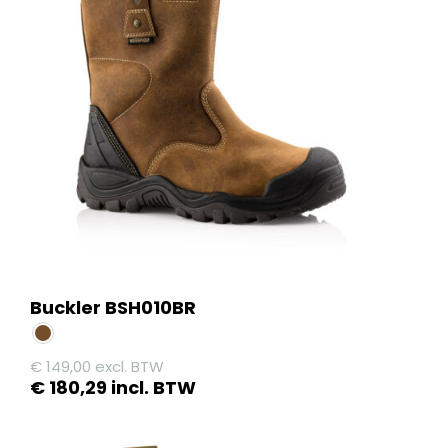
Buckler BSH010BR
€
149,00
excl. BTW
€
180,29
incl. BTW
Dit
product