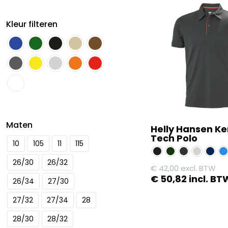
Kleur filteren
Maten
Helly Hansen K
Tech Polo
10
105
11
115
26/30
26/32
€
42,00
excl. BTW
€
50,82
incl. BT
26/34
27/30
Dit
27/32
27/34
28
product
28/30
28/32
heeft