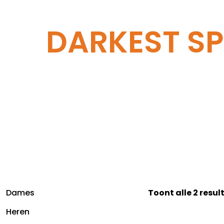
DARKEST S
Dames
Toont alle 2 resu
Heren