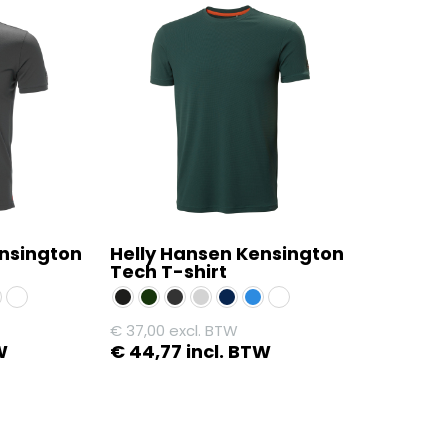
ensington
Helly Hansen Kensington
Tech T-shirt
€
37,00
excl. BTW
W
€
44,77
incl. BTW
Dit
product
heeft