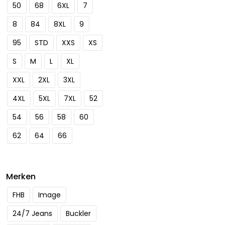
50
68
6XL
7
8
84
8XL
9
95
STD
XXS
XS
S
M
L
XL
XXL
2XL
3XL
4XL
5XL
7XL
52
54
56
58
60
62
64
66
Merken
FHB
Image
24/7 Jeans
Buckler