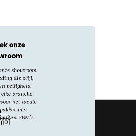
ek onze
owroom
 onze showroom
eding die stijl,
en veiligheid
 elke branche.
voor het ideale
gpakket met
nen en PBM’s.