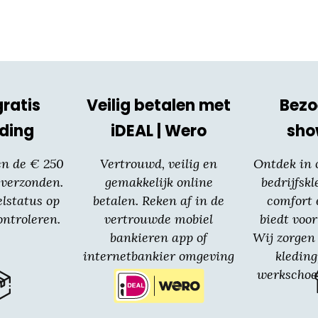
gratis
Veilig betalen met
Bezo
ding
iDEAL | Wero
sh
en de € 250
Vertrouwd, veilig en
Ontdek in
 verzonden.
gemakkelijk online
bedrijfskl
elstatus op
betalen. Reken af in de
comfort 
ntroleren.
vertrouwde mobiel
biedt voor
bankieren app of
Wij zorgen 
internetbankier omgeving
kledin
van jouw bank.
werkschoe