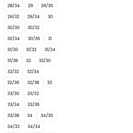
meerdere
28/34
29
29/30
variaties.
29/32
29/34
30
Deze
optie
30/30
30/32
kan
30/34
30/36
31
gekozen
31/30
31/32
31/34
worden
op
31/36
32
32/30
de
32/32
32/34
productpagina
32/36
32/38
33
33/30
33/32
33/34
33/36
33/38
34
34/30
34/32
34/34