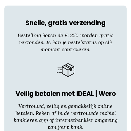
product
heeft
meerdere
Snelle, gratis verzending
variaties.
Deze
Bestelling boven de € 250 worden gratis
optie
verzonden. Je kan je bestelstatus op elk
kan
moment controleren.
gekozen
worden
op
de
productpagina
Veilig betalen met iDEAL | Wero
Vertrouwd, veilig en gemakkelijk online
betalen. Reken af in de vertrouwde mobiel
bankieren app of internetbankier omgeving
van jouw bank.