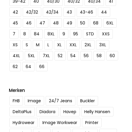
39-42
40
40/30
40/32
40/34
41
42
42/32
42/34
43
43-46
44
45
46
47
48
49
50
68
6XL
7
8
84
8XL
9
95
STD
XXS
XS
S
M
L
XL
XXL
2XL
3XL
4XL
5XL
7XL
52
54
56
58
60
62
64
66
Merken
FHB
Image
24/7 Jeans
Buckler
DeltaPlus
Diadora
Havep
Helly Hansen
Hydrowear
Image Workwear
Printer