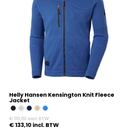
Helly Hansen Kensington Knit Fleece
Jacket
€
110,00
excl. BTW
€
133,10
incl. BTW
Dit