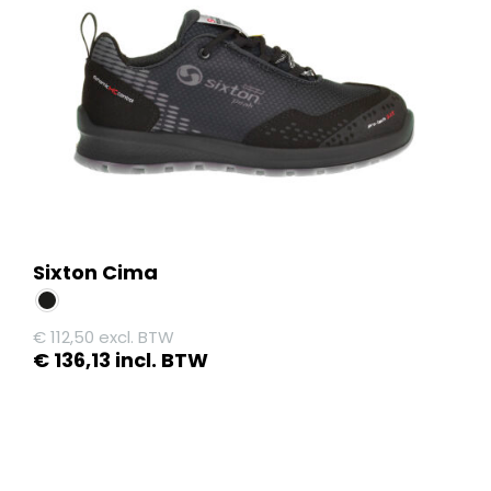
gekozen
worden
op
de
productpagina
Sixton Cima
€
112,50
excl. BTW
€
136,13
incl. BTW
Dit
product
heeft
meerdere