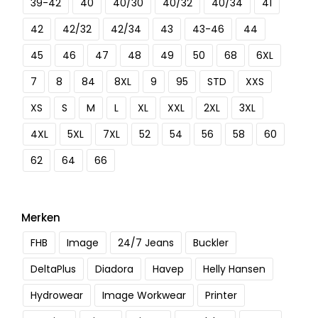
39-42
40
40/30
40/32
40/34
41
42
42/32
42/34
43
43-46
44
45
46
47
48
49
50
68
6XL
7
8
84
8XL
9
95
STD
XXS
XS
S
M
L
XL
XXL
2XL
3XL
4XL
5XL
7XL
52
54
56
58
60
62
64
66
Merken
FHB
Image
24/7 Jeans
Buckler
DeltaPlus
Diadora
Havep
Helly Hansen
Hydrowear
Image Workwear
Printer