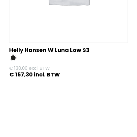
de
productpagina
Helly Hansen W Luna Low S3
€
130,00
excl. BTW
€
157,30
incl. BTW
Dit
product
heeft
meerdere
variaties.
Deze
optie
kan