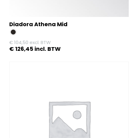
Diadora Athena Mid
€
104,50
excl. BTW
€
126,45
incl. BTW
Dit
product
heeft
meerdere
variaties.
Deze
optie
kan
gekozen
worden
op