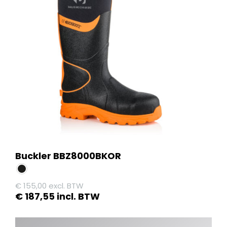
Buckler BBZ8000BKOR
€
155,00
excl. BTW
€
187,55
incl. BTW
Dit
product