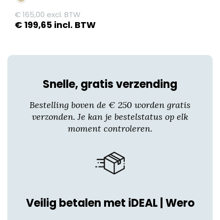
€
165,00
excl. BTW
€
199,65
incl. BTW
Dit
product
heeft
meerdere
Snelle, gratis verzending
variaties.
Deze
Bestelling boven de € 250 worden gratis
optie
verzonden. Je kan je bestelstatus op elk
kan
moment controleren.
gekozen
worden
op
de
productpagina
Veilig betalen met iDEAL | Wero