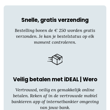
product
heeft
meerdere
Snelle, gratis verzending
variaties.
Deze
Bestelling boven de € 250 worden gratis
optie
verzonden. Je kan je bestelstatus op elk
kan
moment controleren.
gekozen
worden
op
de
productpagina
Veilig betalen met iDEAL | Wero
Vertrouwd, veilig en gemakkelijk online
betalen. Reken af in de vertrouwde mobiel
bankieren app of internetbankier omgeving
van jouw bank.