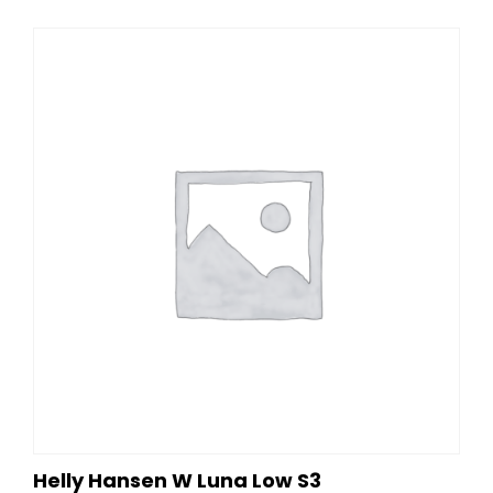
Dit
product
heeft
meerdere
variaties.
Deze
optie
kan
gekozen
worden
op
de
productpagina
Helly Hansen W Luna Low S3