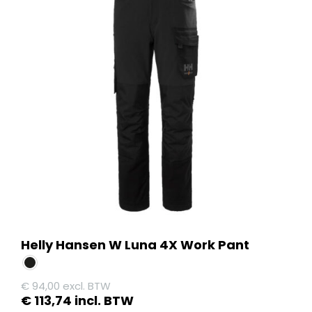
meerdere
variaties.
Deze
optie
kan
gekozen
worden
op
de
productpagina
Helly Hansen W Luna 4X Work Pant
€
94,00
excl. BTW
€
113,74
incl. BTW