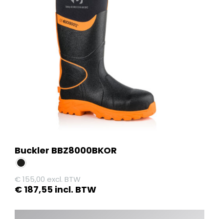
Buckler BBZ8000BKOR
€
155,00
excl. BTW
€
187,55
incl. BTW
Dit
product