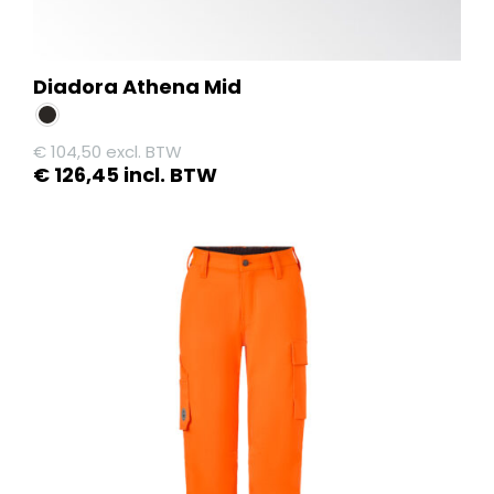
Diadora Athena Mid
€
104,50
excl. BTW
€
126,45
incl. BTW
Dit
product
heeft
meerdere
variaties.
Deze
optie
kan
gekozen
worden
op