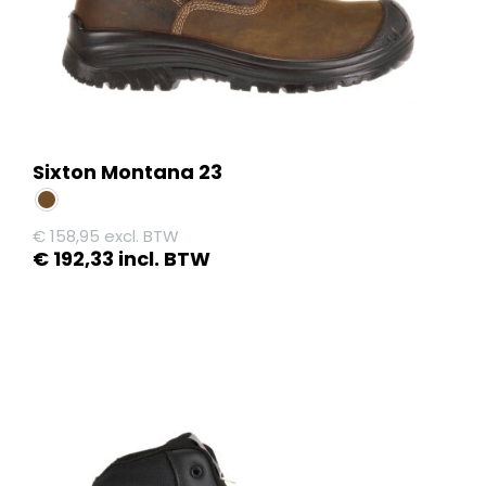
de
productpagina
Sixton Montana 23
€
158,95
excl. BTW
€
192,33
incl. BTW
Dit
product
heeft
meerdere
variaties.
Deze
optie
kan