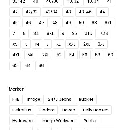
39-42
40
40/30
40/32
40/34
41
42
42/32
42/34
43
43-46
44
45
46
47
48
49
50
68
6XL
7
8
84
8XL
9
95
STD
XXS
XS
S
M
L
XL
XXL
2XL
3XL
4XL
5XL
7XL
52
54
56
58
60
62
64
66
Merken
FHB
Image
24/7 Jeans
Buckler
DeltaPlus
Diadora
Havep
Helly Hansen
Hydrowear
Image Workwear
Printer