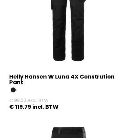
gekozen
worden
op
de
productpagina
Helly Hansen W Luna 4X Constrution
Pant
€
99,00
excl. BTW
€
119,79
incl. BTW
Dit
product
heeft