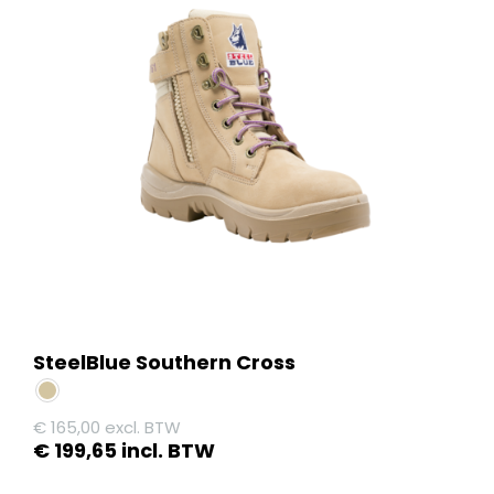
variaties.
Deze
optie
kan
gekozen
worden
op
de
productpagina
SteelBlue Southern Cross
€
165,00
excl. BTW
€
199,65
incl. BTW
Dit