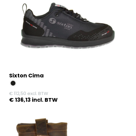
gekozen
worden
op
de
productpagina
Sixton Cima
€
112,50
excl. BTW
€
136,13
incl. BTW
Dit
product
heeft
meerdere