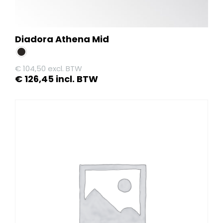
Diadora Athena Mid
€
104,50
excl. BTW
€
126,45
incl. BTW
Dit
product
heeft
meerdere
variaties.
Deze
optie
kan
gekozen
worden
op