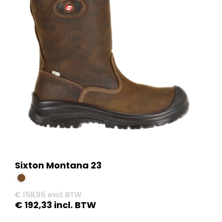
variaties.
Deze
optie
kan
gekozen
worden
op
de
productpagina
Sixton Montana 23
€
158,95
excl. BTW
€
192,33
incl. BTW
Dit