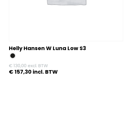
de
productpagina
Helly Hansen W Luna Low S3
€
130,00
excl. BTW
€
157,30
incl. BTW
Dit
product
heeft
meerdere
variaties.
Deze
optie
kan