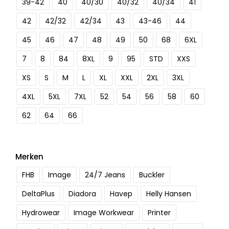
39-42
40
40/30
40/32
40/34
41
42
42/32
42/34
43
43-46
44
45
46
47
48
49
50
68
6XL
7
8
84
8XL
9
95
STD
XXS
XS
S
M
L
XL
XXL
2XL
3XL
4XL
5XL
7XL
52
54
56
58
60
62
64
66
Merken
FHB
Image
24/7 Jeans
Buckler
DeltaPlus
Diadora
Havep
Helly Hansen
Hydrowear
Image Workwear
Printer