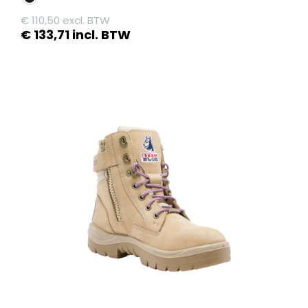
€
110,50
excl. BTW
€
133,71
incl. BTW
Dit
product
heeft
meerdere
variaties.
Deze
optie
kan
gekozen
worden
op
de
productpagina