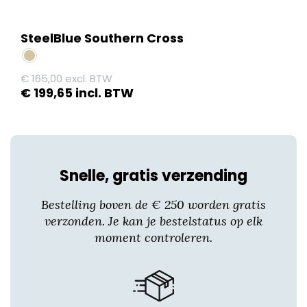
SteelBlue Southern Cross
€
165,00
excl. BTW
€
199,65
incl. BTW
Dit
product
heeft
meerdere
Snelle, gratis verzending
variaties.
Deze
Bestelling boven de € 250 worden gratis
optie
verzonden. Je kan je bestelstatus op elk
kan
moment controleren.
gekozen
worden
op
de