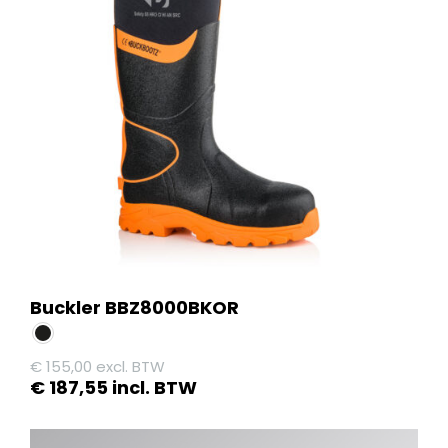
Buckler BBZ8000BKOR
€
155,00
excl. BTW
€
187,55
incl. BTW
Dit
product