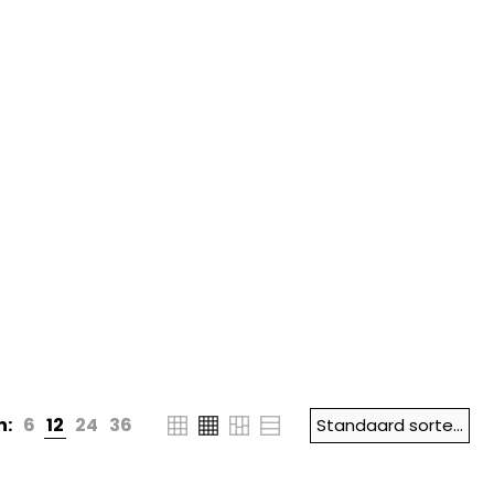
n:
6
12
24
36