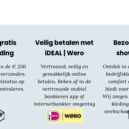
gratis
Veilig betalen met
Bezo
ding
iDEAL | Wero
sh
en de € 250
Vertrouwd, veilig en
Ontdek in
 verzonden.
gemakkelijk online
bedrijfskl
elstatus op
betalen. Reken af in de
comfort 
ntroleren.
vertrouwde mobiel
biedt voor
bankieren app of
Wij zorgen 
internetbankier omgeving
kledin
van jouw bank.
werkschoe