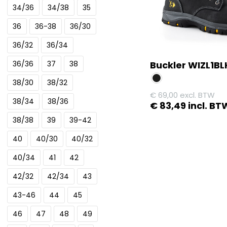
optie
34/36
34/38
35
kan
36
36-38
36/30
gekozen
worden
36/32
36/34
op
Buckler WIZL1BL
36/36
37
38
de
38/30
38/32
productpagina
€
69,00
excl. BTW
38/34
38/36
€
83,49
incl. BT
38/38
39
39-42
Dit
product
40
40/30
40/32
heeft
40/34
41
42
meerdere
variaties.
42/32
42/34
43
Deze
43-46
44
45
optie
kan
46
47
48
49