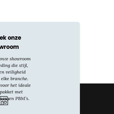
ek onze
owroom
 onze showroom
eding die stijl,
en veiligheid
 elke branche.
voor het ideale
gpakket met
nen en PBM’s.