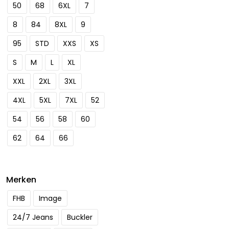
gekozen
50
68
6XL
7
worden
8
84
8XL
9
op
de
95
STD
XXS
XS
productpagina
S
M
L
XL
XXL
2XL
3XL
4XL
5XL
7XL
52
54
56
58
60
62
64
66
Merken
FHB
Image
24/7 Jeans
Buckler