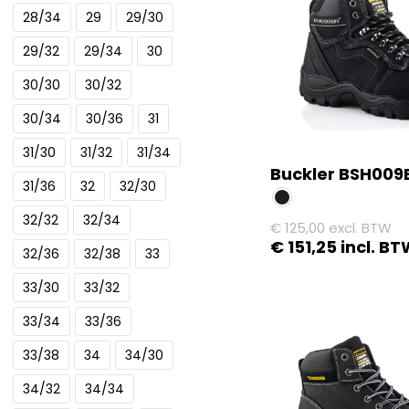
28/34
29
29/30
variaties.
Deze
29/32
29/34
30
optie
30/30
30/32
kan
gekozen
30/34
30/36
31
worden
31/30
31/32
31/34
op
Buckler BSH009
de
31/36
32
32/30
productpagina
32/32
32/34
€
125,00
excl. BTW
€
151,25
incl. B
32/36
32/38
33
Dit
33/30
33/32
product
33/34
33/36
heeft
meerdere
33/38
34
34/30
variaties.
34/32
34/34
Deze