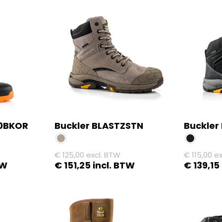
00BKOR
Buckler BLASTZSTN
Buckler
€
125,00
excl. BTW
€
115,00
ex
TW
€
151,25
incl. BTW
€
139,15
Dit
Dit
product
product
heeft
heeft
meerdere
meerdere