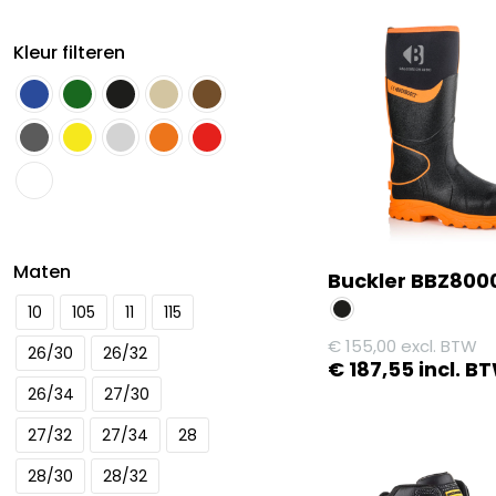
Kleur filteren
Maten
Buckler BBZ80
10
105
11
115
€
155,00
excl. BTW
26/30
26/32
€
187,55
incl. B
26/34
27/30
Dit
product
27/32
27/34
28
heeft
28/30
28/32
meerdere