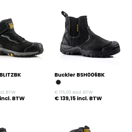
 BLITZBK
Buckler BSH006BK
cl. BTW
€
115,00
excl. BTW
incl. BTW
€
139,15
incl. BTW
Dit
product
heeft
meerdere