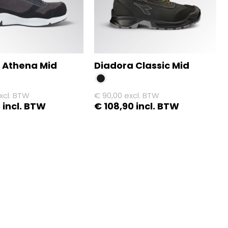
optie
kan
gekozen
worden
op
 Athena Mid
Diadora Classic Mid
de
agina
productpagina
xcl. BTW
€
90,00
excl. BTW
5
incl. BTW
€
108,90
incl. BTW
Dit
product
heeft
meerdere
variaties.
Deze
optie
kan