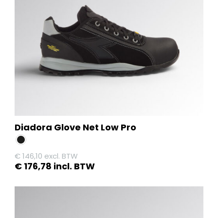
kan
gekozen
worden
op
de
productpagina
Diadora Glove Net Low Pro
€
146,10
excl. BTW
€
176,78
incl. BTW
Dit
product
heeft
meerdere