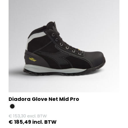
variaties.
Deze
optie
kan
gekozen
worden
op
de
productpagina
Diadora Glove Net Mid Pro
€
153,30
excl. BTW
€
185,49
incl. BTW