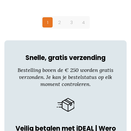
Dit
product
heeft
1
2
3
4
meerdere
variaties.
Deze
optie
kan
Snelle, gratis verzending
gekozen
worden
Bestelling boven de € 250 worden gratis
op
verzonden. Je kan je bestelstatus op elk
de
moment controleren.
productpagina
Veilig betalen met iDEAL | Wero