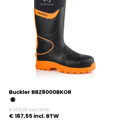
Buckler BBZ8000BKOR
€
155,00
excl. BTW
€
187,55
incl. BTW
Dit
product