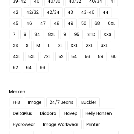
39-42
40
40/30
40/32
40/34
41
42
42/32
42/34
43
43-46
44
45
46
47
48
49
50
68
6XL
7
8
84
8XL
9
95
STD
XXS
XS
S
M
L
XL
XXL
2XL
3XL
4XL
5XL
7XL
52
54
56
58
60
62
64
66
Merken
FHB
Image
24/7 Jeans
Buckler
DeltaPlus
Diadora
Havep
Helly Hansen
Hydrowear
Image Workwear
Printer