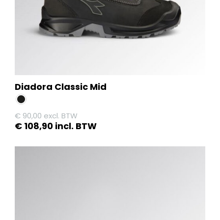
de
productpagina
Diadora Classic Mid
€
90,00
excl. BTW
€
108,90
incl. BTW
Dit
product
heeft
meerdere
variaties.
Deze
optie