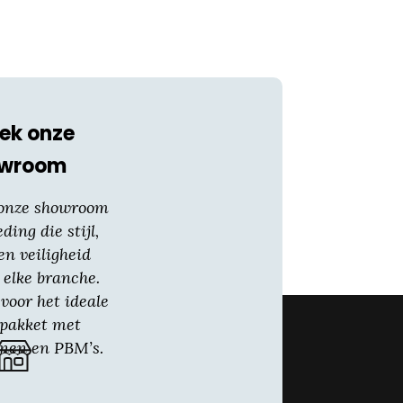
ek onze
owroom
 onze showroom
eding die stijl,
en veiligheid
 elke branche.
voor het ideale
gpakket met
nen en PBM’s.