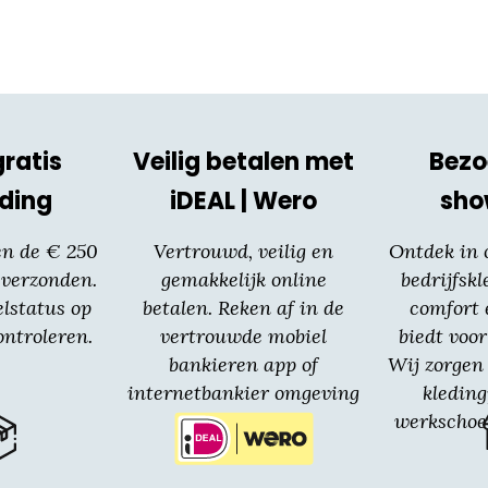
gratis
Veilig betalen met
Bezo
ding
iDEAL | Wero
sh
en de € 250
Vertrouwd, veilig en
Ontdek in
 verzonden.
gemakkelijk online
bedrijfskl
elstatus op
betalen. Reken af in de
comfort 
ntroleren.
vertrouwde mobiel
biedt voor
bankieren app of
Wij zorgen 
internetbankier omgeving
kledin
van jouw bank.
werkschoe