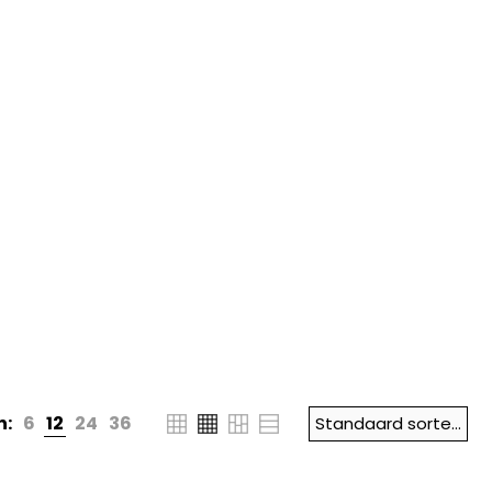
n:
6
12
24
36