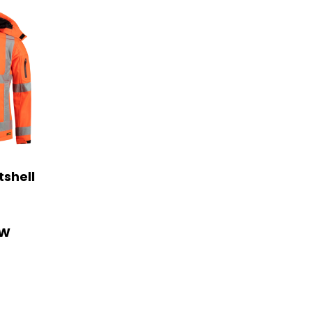
tshell
TW