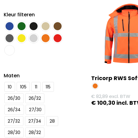
Kleur filteren
Maten
Tricorp RWS Sof
10
105
11
115
€
82,89
excl. BTW
26/30
26/32
€
100,30
incl. B
26/34
27/30
Dit
product
27/32
27/34
28
heeft
28/30
28/32
meerdere