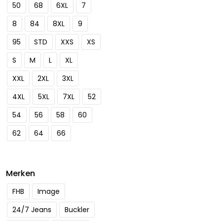
50
68
6XL
7
8
84
8XL
9
95
STD
XXS
XS
S
M
L
XL
XXL
2XL
3XL
4XL
5XL
7XL
52
54
56
58
60
62
64
66
Merken
FHB
Image
24/7 Jeans
Buckler