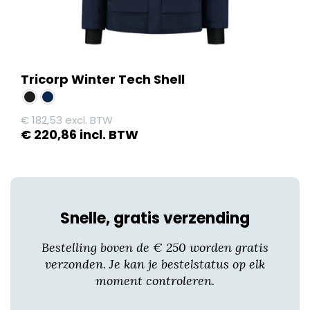
Tricorp Winter Tech Shell
€
182,53
excl. BTW
€
220,86
incl. BTW
Dit
product
heeft
meerdere
Snelle, gratis verzending
variaties.
Deze
Bestelling boven de € 250 worden gratis
optie
verzonden. Je kan je bestelstatus op elk
kan
moment controleren.
gekozen
worden