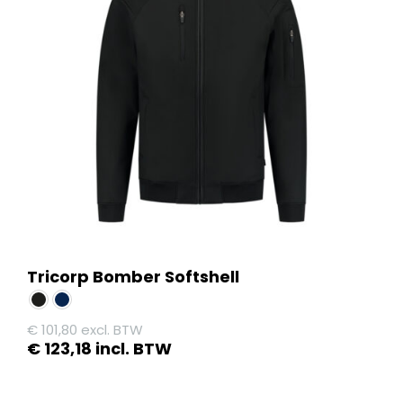
Tricorp Bomber Softshell
€
101,80
excl. BTW
€
123,18
incl. BTW
Dit
product