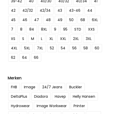
39-42
40
40/30
40/32
40/34
41
42
42/32
42/34
43
43-46
44
45
46
47
48
49
50
68
6XL
7
8
84
8XL
9
95
STD
XXS
XS
S
M
L
XL
XXL
2XL
3XL
4XL
5XL
7XL
52
54
56
58
60
62
64
66
Merken
FHB
Image
24/7 Jeans
Buckler
DeltaPlus
Diadora
Havep
Helly Hansen
Hydrowear
Image Workwear
Printer