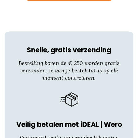
optie
kan
gekozen
worden
op
de
productpagina
Snelle, gratis verzending
Bestelling boven de € 250 worden gratis
verzonden. Je kan je bestelstatus op elk
moment controleren.
Veilig betalen met iDEAL | Wero
Vertrouwd, veilig en gemakkelijk online