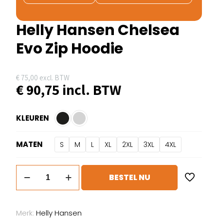
Helly Hansen Chelsea
Evo Zip Hoodie
€
75,00
excl. BTW
€
90,75
incl. BTW
KLEUREN
MATEN
S
M
L
XL
2XL
3XL
4XL
Helly
BESTEL NU
Hansen
Chelsea
Evo
Merk:
Helly Hansen
Zip