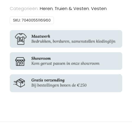
Hoodie
Categorieën:
Heren
,
Truien & Vesten
,
Vesten
aantal
SKU:
7040055116960