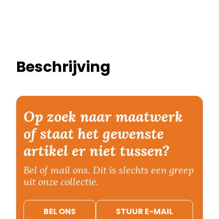
Beschrijving
Op zoek naar maatwerk
of staat het gewenste
artikel er niet tussen?
Bel of mail ons. Dit is slechts een greep
uit onze collectie.
BEL ONS
STUUR E-MAIL