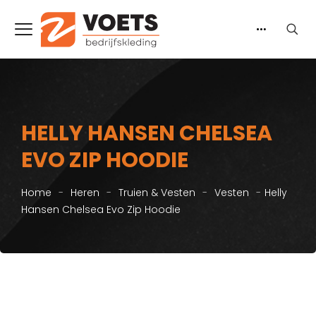
HELLY HANSEN CHELSEA
EVO ZIP HOODIE
Home
-
Heren
-
Truien & Vesten
-
Vesten
-
Helly
Hansen Chelsea Evo Zip Hoodie