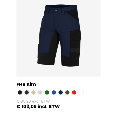
FHB Kim
€
85,20
excl. BTW
€
103,09
incl. BTW
Dit