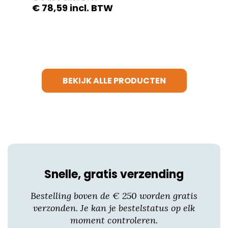
€
78,59
incl. BTW
Dit
product
heeft
meerdere
variaties.
BEKIJK ALLE PRODUCTEN
Deze
optie
kan
gekozen
worden
op
de
productpagina
Snelle, gratis verzending
Bestelling boven de € 250 worden gratis
verzonden. Je kan je bestelstatus op elk
moment controleren.