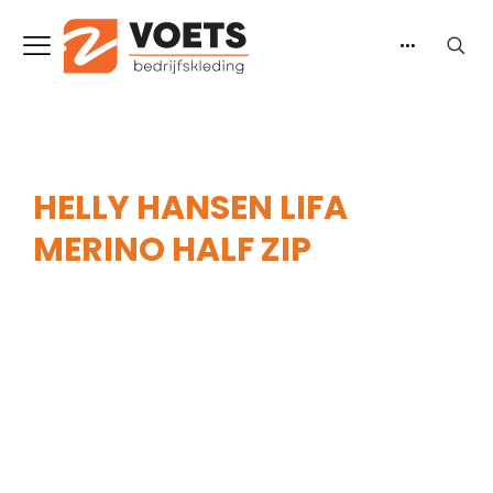
HELLY HANSEN LIFA
MERINO HALF ZIP
Home
-
Heren
-
Onderkleding
-
Helly Hansen Lifa
Merino Half Zip