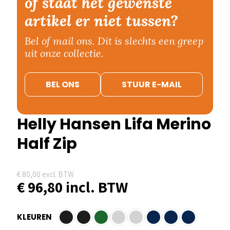
of staat het gewenste
artikel er niet tussen?
Bel of mail ons. Dit is slechts een greep
uit onze collectie.
BEL ONS
STUUR E-MAIL
Helly Hansen Lifa Merino
Half Zip
€
80,00
excl. BTW
€
96,80
incl. BTW
KLEUREN