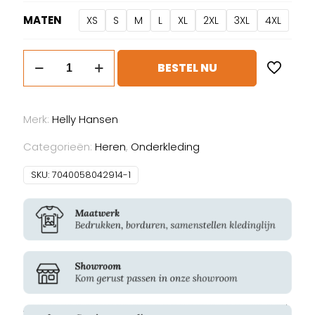
MATEN
XS
S
M
L
XL
2XL
3XL
4XL
Helly
BESTEL NU
Hansen
Lifa
Merino
Merk:
Helly Hansen
Half
Zip
Categorieën:
Heren
,
Onderkleding
aantal
SKU:
7040058042914-1