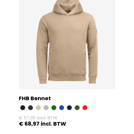
FHB Bennet
€
57,00
excl. BTW
€
68,97
incl. BTW
Dit