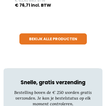
€
63,40
excl. BTW
€
76,71
incl. BTW
Dit
product
heeft
meerdere
variaties.
BEKIJK ALLE PRODUCTEN
Deze
optie
kan
gekozen
worden
op
de
productpagina
Snelle, gratis verzending
Bestelling boven de € 250 worden gratis
verzonden. Je kan je bestelstatus op elk
moment controleren.