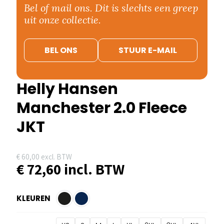
Bel of mail ons. Dit is slechts een greep
uit onze collectie.
BEL ONS
STUUR E-MAIL
Helly Hansen
Manchester 2.0 Fleece
JKT
€
60,00
excl. BTW
€
72,60
incl. BTW
KLEUREN