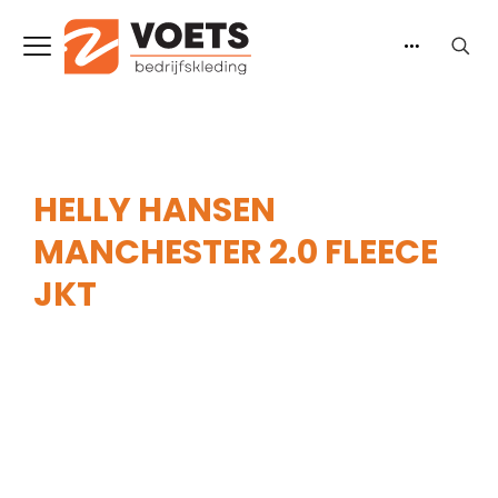
HELLY HANSEN
MANCHESTER 2.0 FLEECE
JKT
Home
-
Heren
-
Truien & Vesten
-
Vesten
-
Helly
Hansen Manchester 2.0 Fleece JKT