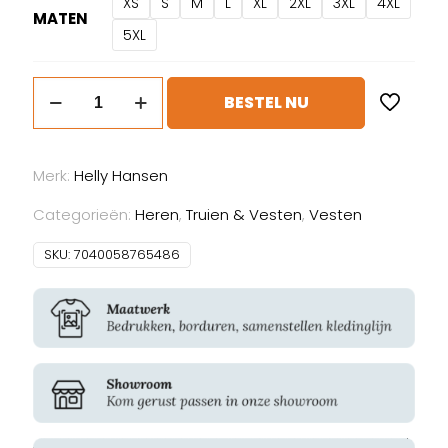
XS
S
M
L
XL
2XL
3XL
4XL
MATEN
5XL
Helly
BESTEL NU
Hansen
Manchester
2.0
Merk:
Helly Hansen
Fleece
JKT
Categorieën:
Heren
,
Truien & Vesten
,
Vesten
aantal
SKU:
7040058765486