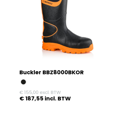
Buckler BBZ8000BKOR
€
155,00
excl. BTW
€
187,55
incl. BTW
Dit
product
heeft
meerdere
variaties.