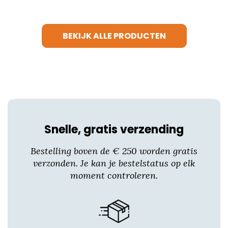
heeft
meerdere
variaties.
BEKIJK ALLE PRODUCTEN
Deze
optie
kan
gekozen
worden
op
de
productpagina
Snelle, gratis verzending
Bestelling boven de € 250 worden gratis
verzonden. Je kan je bestelstatus op elk
moment controleren.