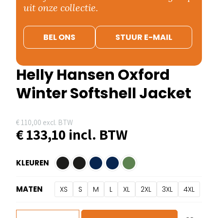
uit onze collectie.
BEL ONS
STUUR E-MAIL
Helly Hansen Oxford
Winter Softshell Jacket
€
110,00
excl. BTW
€
133,10
incl. BTW
KLEUREN
MATEN
XS
S
M
L
XL
2XL
3XL
4XL
Helly