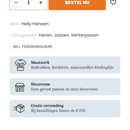
BESTEL NU
Hansen
Oxford
Winter
Merk:
Helly Hansen
Softshell
Jacket
Categorieën:
Heren
,
Jassen
,
Winterjassen
aantal
SKU:
7040059592845