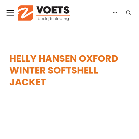
HELLY HANSEN OXFORD
WINTER SOFTSHELL
JACKET
Home
-
Heren
-
Jassen
-
Winterjassen
-
Helly
Hansen Oxford Winter Softshell Jacket