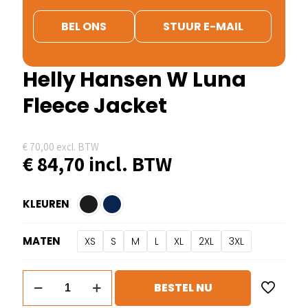
BEL ONS
STUUR E-MAIL
Helly Hansen W Luna
Fleece Jacket
€
70,00
excl. BTW
€
84,70
incl. BTW
KLEUREN
MATEN
XS
S
M
L
XL
2XL
3XL
Helly
BESTEL NU
Hansen