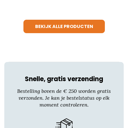
product
heeft
meerdere
variaties.
BEKIJK ALLE PRODUCTEN
Deze
optie
kan
gekozen
worden
op
de
productpagina
Snelle, gratis verzending
Bestelling boven de € 250 worden gratis
verzonden. Je kan je bestelstatus op elk
moment controleren.