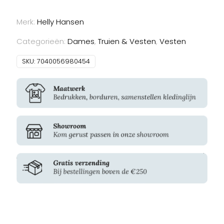
W
Luna
Merk:
Helly Hansen
Fleece
Jacket
Categorieën:
Dames
,
Truien & Vesten
,
Vesten
aantal
SKU:
7040056980454