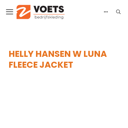
HELLY HANSEN W LUNA
FLEECE JACKET
Home
-
Dames
-
Truien & Vesten
-
Vesten
-
Helly
Hansen W Luna Fleece Jacket