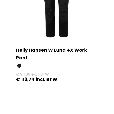
Helly Hansen W Luna 4X Work
Pant
€
94,00
excl. BTW
€
113,74
incl. BTW
Dit
product
heeft
meerdere
variaties.