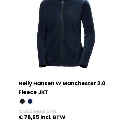
variaties.
Deze
optie
kan
gekozen
worden
op
de
productpagina
Helly Hansen W Manchester 2.0
Fleece JKT
€
65,00
excl. BTW
€
78,65
incl. BTW
Dit