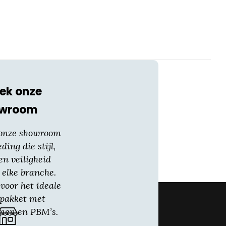
optie
kan
gekozen
worden
op
de
productpagina
ek onze
owroom
 onze showroom
eding die stijl,
en veiligheid
 elke branche.
voor het ideale
gpakket met
nen en PBM’s.