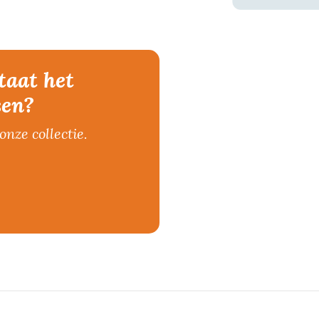
taat het
sen?
onze collectie.