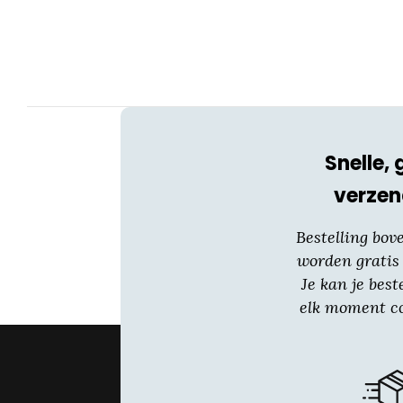
optie
kan
gekozen
worden
op
de
productpagina
Snelle, 
verzen
Bestelling bov
worden gratis
Je kan je best
elk moment co