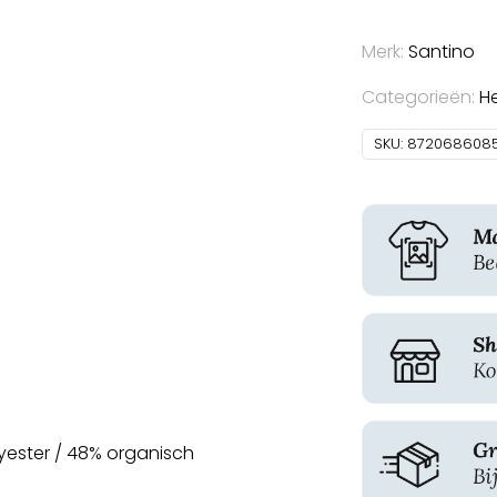
Merk:
Santino
Categorieën:
H
SKU:
872068608
yester / 48% organisch