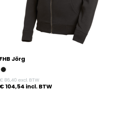
FHB Jörg
€
86,40
excl. BTW
€
104,54
incl. BTW
Dit
product
heeft
meerdere
variaties.
Deze