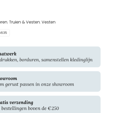
eren
,
Truien & Vesten
,
Vesten
5635