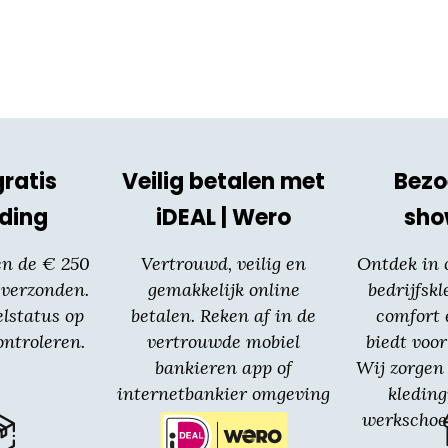
gratis
Veilig betalen met
Bezo
ding
iDEAL | Wero
sh
en de € 250
Vertrouwd, veilig en
Ontdek in
 verzonden.
gemakkelijk online
bedrijfskl
elstatus op
betalen. Reken af in de
comfort 
ntroleren.
vertrouwde mobiel
biedt voor
bankieren app of
Wij zorgen 
internetbankier omgeving
kledin
van jouw bank.
werkschoe