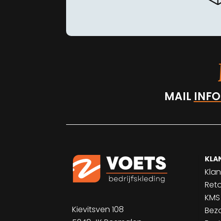
MAIL
INFO
KLA
Klan
Ret
KMS
Kievitsven 108
Bez