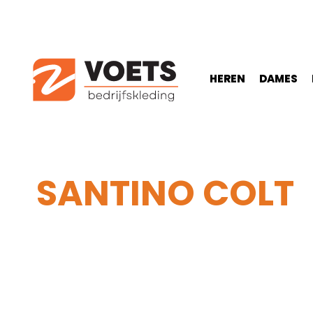
HEREN
DAMES
SANTINO COLT
Home
-
Heren
-
Truien & Vesten
-
Vesten
-
Santino