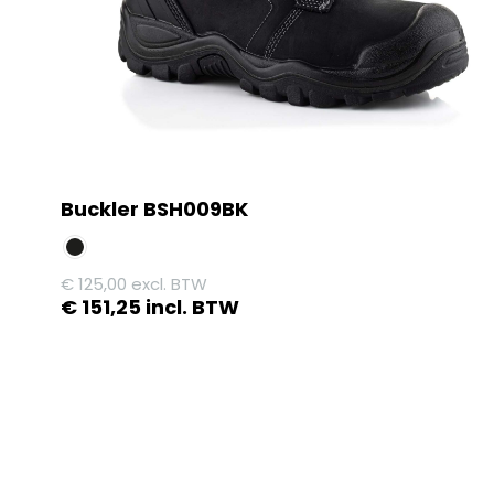
Buckler BSH009BK
€
125,00
excl. BTW
€
151,25
incl. BTW
Dit
product
heeft
meerdere
variaties.
Deze