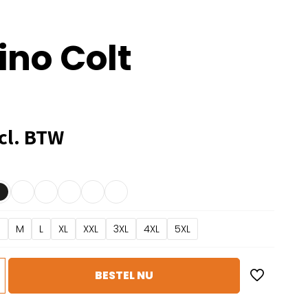
ino Colt
cl. BTW
S
M
L
XL
XXL
3XL
4XL
5XL
BESTEL NU