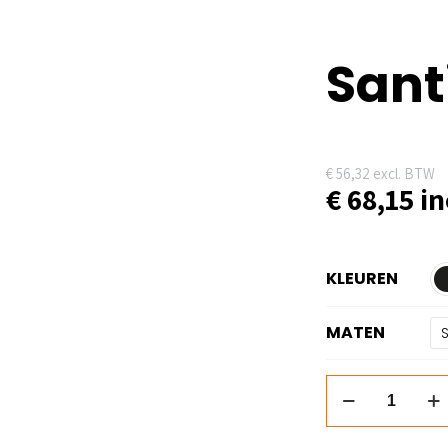
Sant
€
56,32
excl. BTW
€
68,15
in
KLEUREN
MATEN
Santino
Colt
aantal