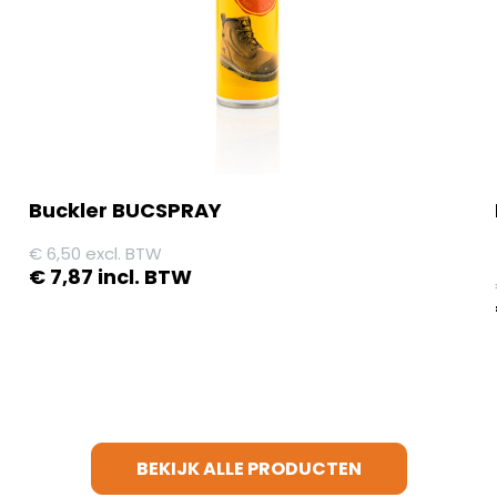
Buckler BUCSPRAY
€
6,50
excl. BTW
€
7,87
incl. BTW
BEKIJK ALLE PRODUCTEN