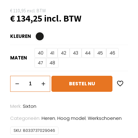
€
110,95
excl. BTW
€
134,25
incl. BTW
KLEUREN
40
41
42
43
44
45
46
MATEN
47
48
Sixton
BESTEL NU
Corvara
aantal
Merk:
Sixton
Categorieën:
Heren
,
Hoog model
,
Werkschoenen
SKU:
8033737029046