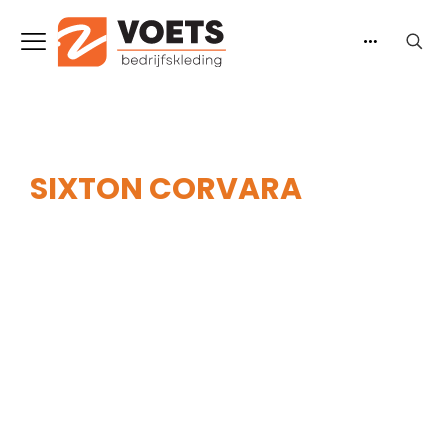
SIXTON CORVARA
Home
-
Heren
-
Werkschoenen
-
Hoog model
-
Sixton Corvara