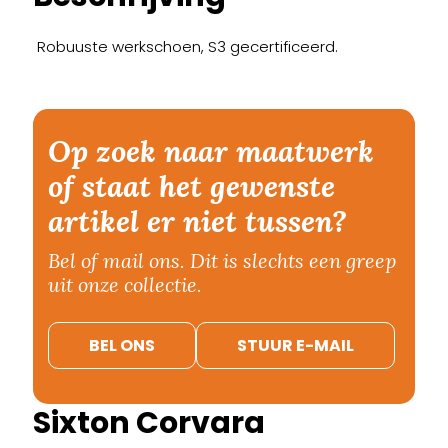
Robuuste werkschoen, S3 gecertificeerd.
Op zoek naar maatwerk
of staat het gewenste
artikel er niet tussen?
Bel of mail ons. Dit is slechts een greep
uit onze collectie.
BEL ONS
STUUR E-MAIL
Sixton Corvara