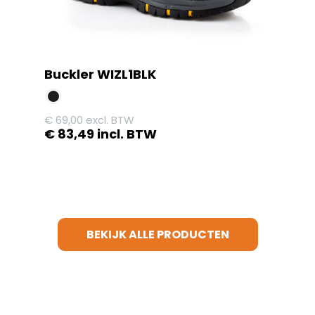
de
productpagina
Buckler WIZL1BLK
€
69,00
excl. BTW
€
83,49
incl. BTW
Dit
product
heeft
meerdere
variaties.
BEKIJK ALLE PRODUCTEN
Deze
optie
kan
gekozen
worden