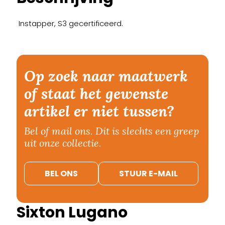
Instapper, S3 gecertificeerd.
Op zoek naar maatwerk
of staat het gewenste
artikel er niet tussen?
Bel of mail ons. Dit is slechts een greep
uit onze collectie.
BEL ONS
STUUR E-MAIL
Sixton Lugano