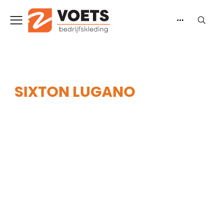
SIXTON LUGANO
Home
-
Heren
-
Werkschoenen
-
Laag model
-
Sixton Lugano