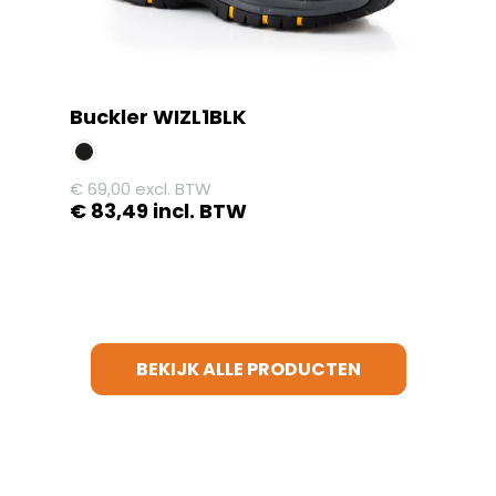
de
productpagina
Buckler WIZL1BLK
€
69,00
excl. BTW
€
83,49
incl. BTW
Dit
product
heeft
meerdere
variaties.
BEKIJK ALLE PRODUCTEN
Deze
optie
kan
gekozen
worden