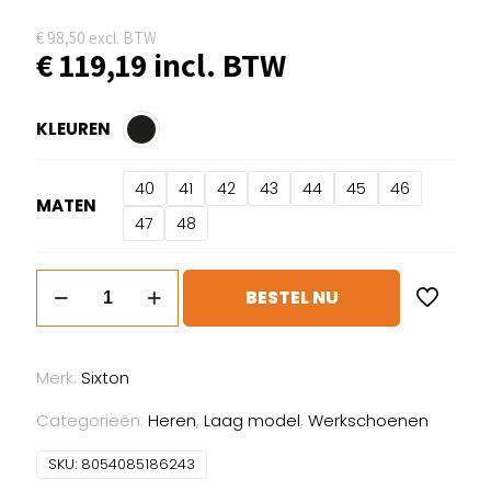
€
98,50
excl. BTW
€
119,19
incl. BTW
KLEUREN
40
41
42
43
44
45
46
MATEN
47
48
Sixton
BESTEL NU
Lugano
aantal
Merk:
Sixton
Categorieën:
Heren
,
Laag model
,
Werkschoenen
SKU:
8054085186243