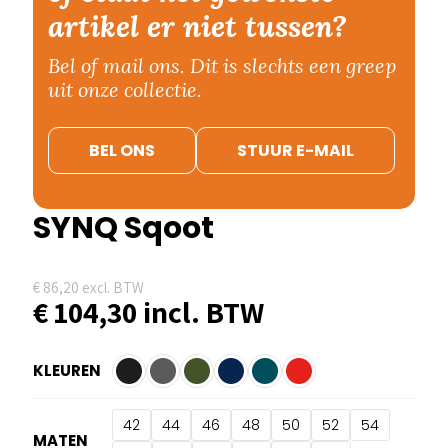
artikel er niet tussen?
Bel of mail ons. Dit is slechts een greep
uit onze collectie.
BEL ONS
STUUR E-MAIL
SYNQ Sqoot
€
86,20
excl. BTW
€
104,30
incl. BTW
KLEUREN
42
44
46
48
50
52
54
MATEN