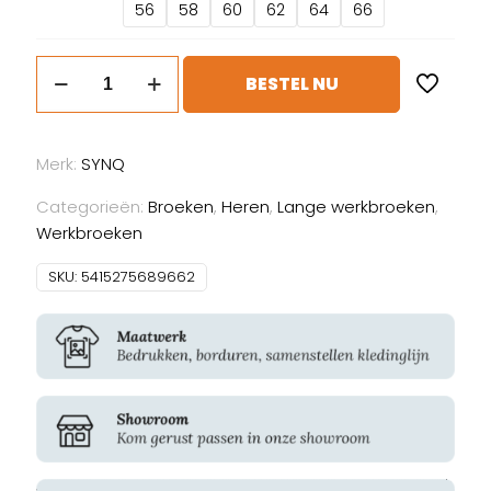
56
58
60
62
64
66
SYNQ
BESTEL NU
Sqoot
aantal
Merk:
SYNQ
Categorieën:
Broeken
,
Heren
,
Lange werkbroeken
,
Werkbroeken
SKU:
5415275689662