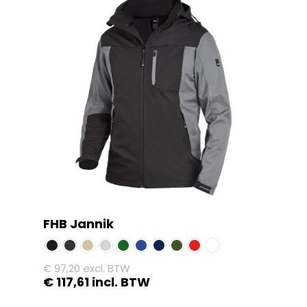
FHB Jannik
€
97,20
excl. BTW
€
117,61
incl. BTW
Dit