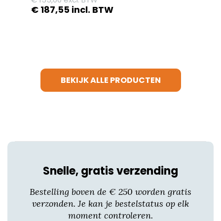
€
187,55
incl. BTW
Dit
product
heeft
meerdere
variaties.
BEKIJK ALLE PRODUCTEN
Deze
optie
kan
gekozen
worden
op
de
productpagina
Snelle, gratis verzending
Bestelling boven de € 250 worden gratis
verzonden. Je kan je bestelstatus op elk
moment controleren.