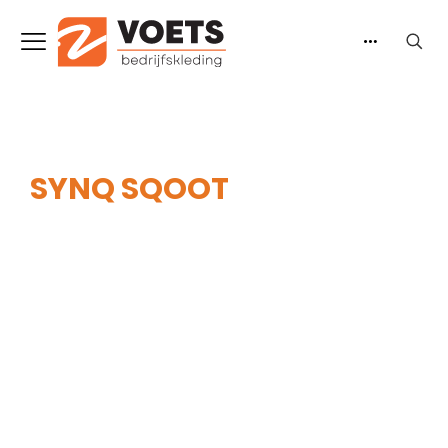
SYNQ SQOOT
Home
-
Heren
-
Werkbroeken
-
Lange
werkbroeken
-
SYNQ Sqoot