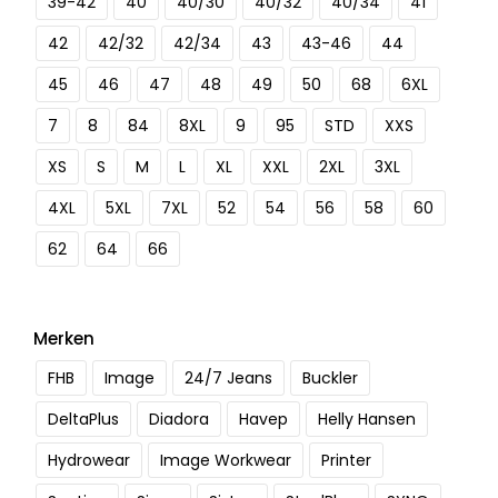
39-42
40
40/30
40/32
40/34
41
42
42/32
42/34
43
43-46
44
45
46
47
48
49
50
68
6XL
7
8
84
8XL
9
95
STD
XXS
XS
S
M
L
XL
XXL
2XL
3XL
4XL
5XL
7XL
52
54
56
58
60
62
64
66
Merken
FHB
Image
24/7 Jeans
Buckler
DeltaPlus
Diadora
Havep
Helly Hansen
Hydrowear
Image Workwear
Printer