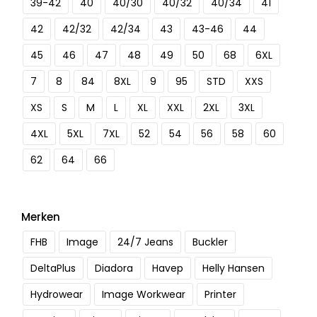
39-42
40
40/30
40/32
40/34
41
42
42/32
42/34
43
43-46
44
45
46
47
48
49
50
68
6XL
7
8
84
8XL
9
95
STD
XXS
XS
S
M
L
XL
XXL
2XL
3XL
4XL
5XL
7XL
52
54
56
58
60
62
64
66
Merken
FHB
Image
24/7 Jeans
Buckler
DeltaPlus
Diadora
Havep
Helly Hansen
Hydrowear
Image Workwear
Printer