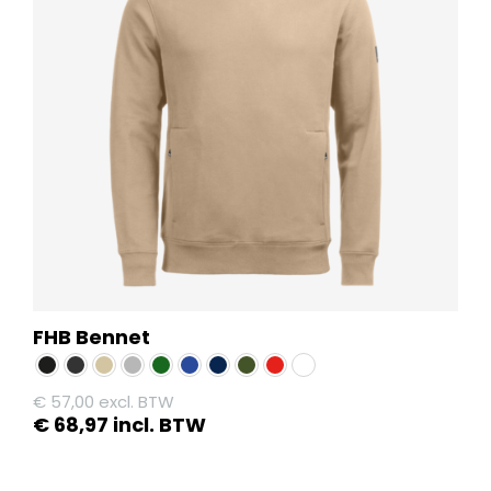
FHB Bennet
€
57,00
excl. BTW
€
68,97
incl. BTW
Dit
product