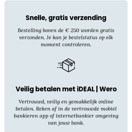
heeft
meerdere
Snelle, gratis verzending
variaties.
Deze
Bestelling boven de € 250 worden gratis
optie
verzonden. Je kan je bestelstatus op elk
kan
moment controleren.
gekozen
worden
op
de
productpagina
Veilig betalen met iDEAL | Wero
Vertrouwd, veilig en gemakkelijk online
betalen. Reken af in de vertrouwde mobiel
bankieren app of internetbankier omgeving
van jouw bank.