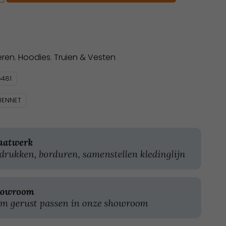
eren
,
Hoodies
,
Truien & Vesten
481
BENNET