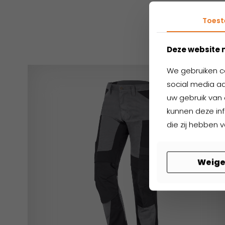
Ger
Toes
Deze website 
We gebruiken c
social media aa
uw gebruik van 
kunnen deze in
die zij hebben 
Weige