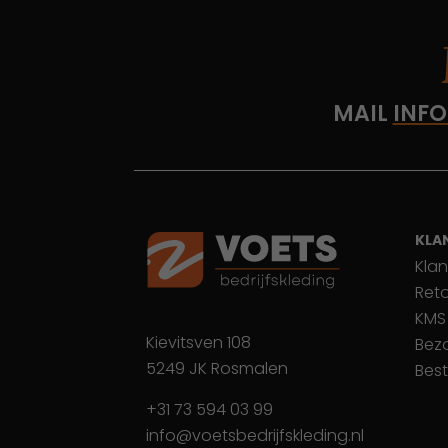
MAIL
INFO
KLA
Klan
Ret
KMS
Kievitsven 108
Bez
5249 JK Rosmalen
Best
+31 73 594 03 99
info@voetsbedrijfskleding.nl