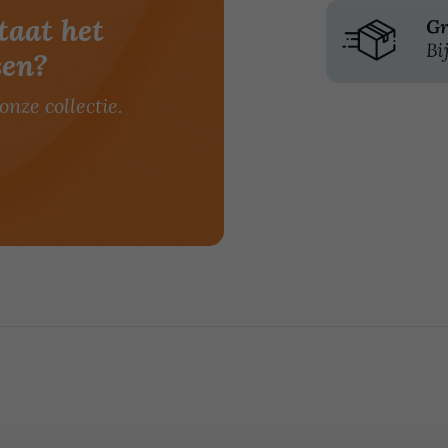
taat het
sen?
onze collectie.