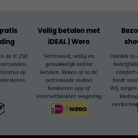
worden
op
de
productpagina
gratis
Veilig betalen met
Bezo
ding
iDEAL | Wero
sh
en de € 250
Vertrouwd, veilig en
Ontdek in
 verzonden.
gemakkelijk online
bedrijfskl
elstatus op
betalen. Reken af in de
comfort 
ntroleren.
vertrouwde mobiel
biedt voor
bankieren app of
Wij zorgen 
internetbankier omgeving
kledin
van jouw bank.
werkschoe