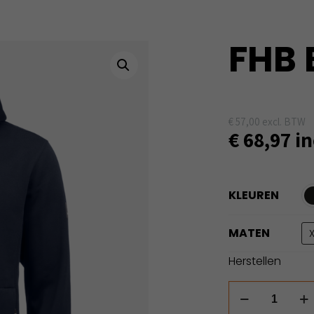
FHB 
€
57,00
excl. BTW
€
68,97
in
KLEUREN
MATEN
Herstellen
FHB
Bennet