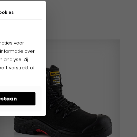
cten
ookies
ncties voor
informatie over
 analyse. Zij
ft verstrekt of
oestaan