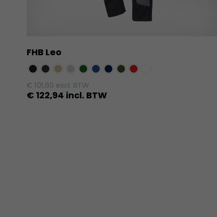
FHB Leo
€
101,60
excl. BTW
€
122,94
incl. BTW
Dit
product
heeft
meerdere
variaties.
Deze
optie
kan
gekozen