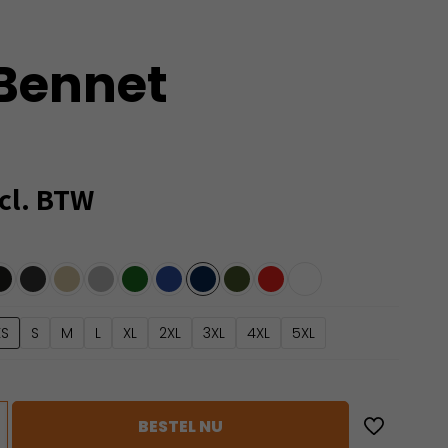
Bennet
cl. BTW
XS
S
M
L
XL
2XL
3XL
4XL
5XL
BESTEL NU