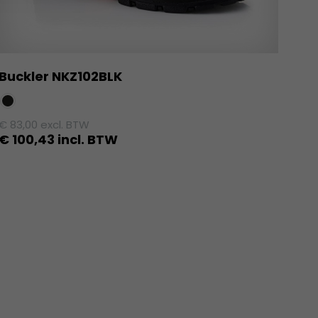
Buckler NKZ102BLK
€
83,00
excl. BTW
€
100,43
incl. BTW
Dit
product
heeft
meerdere
variaties.
Deze
optie
kan
gekozen