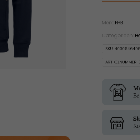
aantal
Merk:
FHB
Categorieën:
H
SKU:
4030646406
ARTIKELNUMMER: