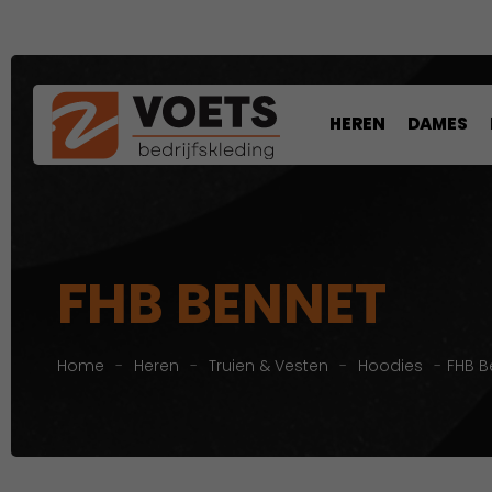
HEREN
DAMES
FHB BENNET
Home
-
Heren
-
Truien & Vesten
-
Hoodies
-
FHB B