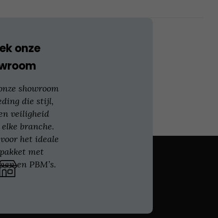
worden
op
de
productpagina
ek onze
owroom
 onze showroom
eding die stijl,
en veiligheid
 elke branche.
voor het ideale
gpakket met
nen en PBM’s.