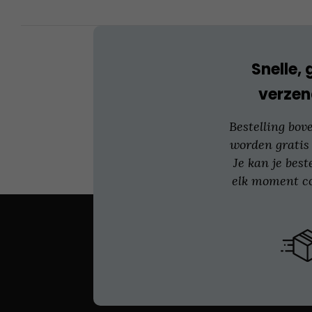
worden
op
de
productpagina
Snelle, 
verzen
Bestelling bov
worden gratis
Je kan je best
elk moment co