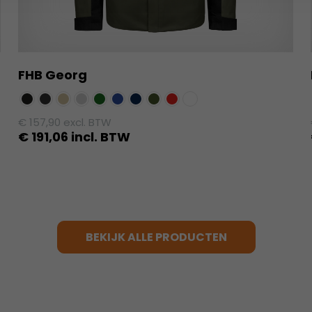
FHB Georg
€
157,90
excl. BTW
€
191,06
incl. BTW
Dit
product
heeft
meerdere
variaties.
BEKIJK ALLE PRODUCTEN
Deze
optie
kan
gekozen