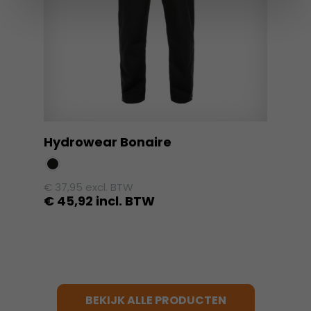
kan
gekozen
worden
op
de
productpagina
Hydrowear Bonaire
€
37,95
excl. BTW
€
45,92
incl. BTW
Dit
product
heeft
meerdere
variaties.
BEKIJK ALLE PRODUCTEN
Deze