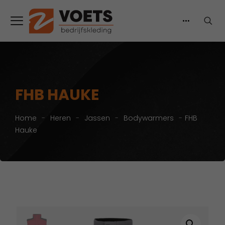
FHB HAUKE
Home
-
Heren
-
Jassen
-
Bodywarmers
-
FHB
Hauke