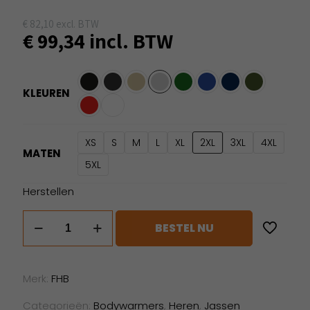
€
82,10
excl. BTW
€
99,34
incl. BTW
KLEUREN
XS
S
M
L
XL
2XL
3XL
4XL
MATEN
5XL
Herstellen
FHB
BESTEL NU
Hauke
aantal
Merk:
FHB
Categorieën:
Bodywarmers
,
Heren
,
Jassen