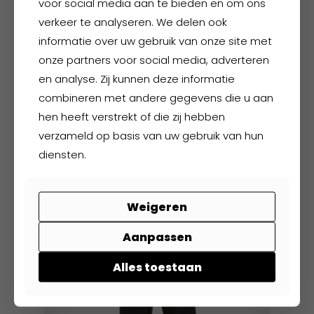
voor social media aan te bieden en om ons
gekozen
verkeer te analyseren. We delen ook
worden
op
informatie over uw gebruik van onze site met
de
onze partners voor social media, adverteren
productpagina
en analyse. Zij kunnen deze informatie
combineren met andere gegevens die u aan
hen heeft verstrekt of die zij hebben
FHB Bennet
verzameld op basis van uw gebruik van hun
diensten.
€
57,00
excl. BTW
€
68,97
incl. BTW
Dit
Weigeren
product
Aanpassen
heeft
meerdere
Alles toestaan
variaties.
Deze
optie