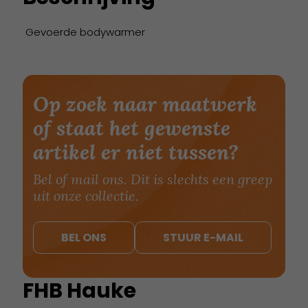
Gevoerde bodywarmer
Op zoek naar maatwerk
of staat het gewenste
artikel er niet tussen?
Bel of mail ons. Dit is slechts een greep
uit onze collectie.
BEL ONS
STUUR E-MAIL
FHB Hauke