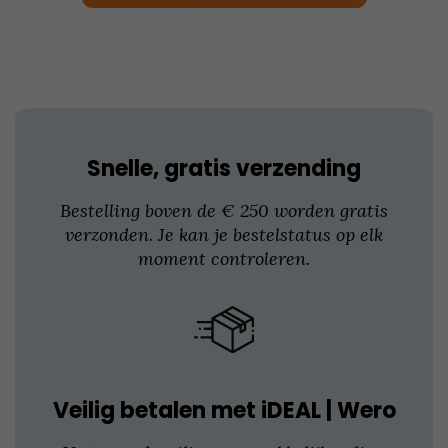
optie
kan
gekozen
worden
op
de
productpagina
Snelle, gratis verzending
Bestelling boven de € 250 worden gratis
verzonden. Je kan je bestelstatus op elk
moment controleren.
Veilig betalen met iDEAL | Wero