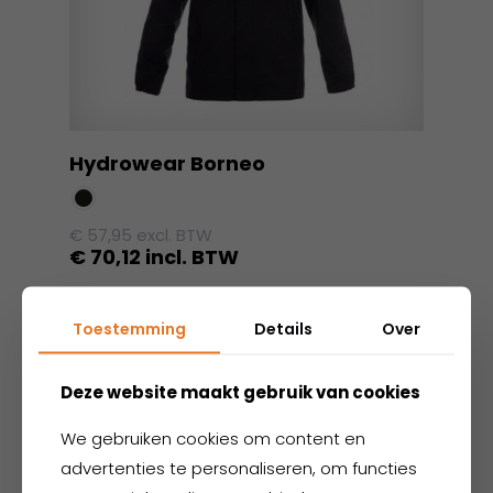
Hydrowear Borneo
€
57,95
excl. BTW
€
70,12
incl. BTW
Dit
product
Toestemming
Details
Over
heeft
meerdere
Deze website maakt gebruik van cookies
variaties.
Deze
We gebruiken cookies om content en
optie
advertenties te personaliseren, om functies
kan