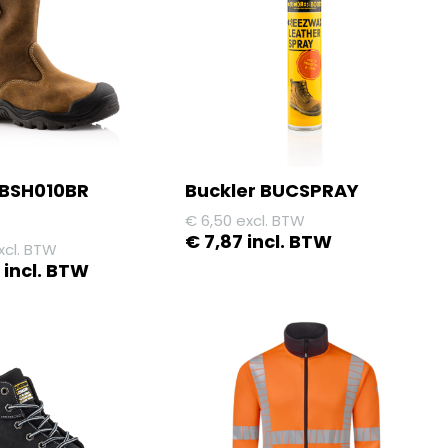
variaties.
Deze
optie
kan
gekozen
worden
op
 BSH010BR
Buckler BUCSPRAY
de
€
6,50
excl. BTW
agina
productpagina
€
7,87
incl. BTW
xcl. BTW
9
incl. BTW