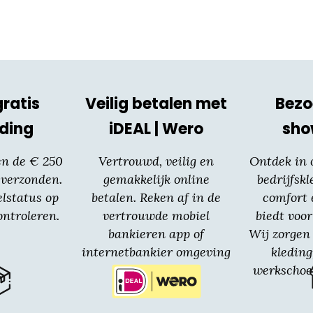
gratis
Veilig betalen met
Bezo
ding
iDEAL | Wero
sh
en de € 250
Vertrouwd, veilig en
Ontdek in
 verzonden.
gemakkelijk online
bedrijfskl
elstatus op
betalen. Reken af in de
comfort 
ntroleren.
vertrouwde mobiel
biedt voor
bankieren app of
Wij zorgen 
internetbankier omgeving
kledin
van jouw bank.
werkschoe