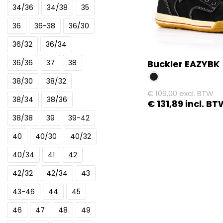
optie
34/36
34/38
35
kan
36
36-38
36/30
gekozen
worden
36/32
36/34
op
Buckler EAZYBK
36/36
37
38
de
38/30
38/32
productpagina
€
109,00
excl. BTW
38/34
38/36
€
131,89
incl. BT
38/38
39
39-42
Dit
product
40
40/30
40/32
heeft
40/34
41
42
meerdere
variaties.
42/32
42/34
43
Deze
43-46
44
45
optie
kan
46
47
48
49