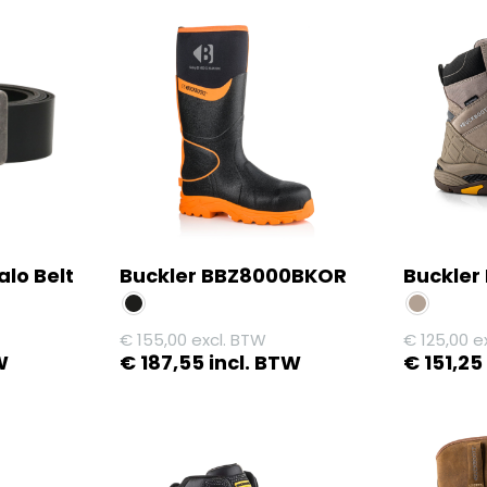
alo Belt
Buckler BBZ8000BKOR
Buckler
€
155,00
excl. BTW
€
125,00
ex
W
€
187,55
incl. BTW
€
151,25
Dit
Dit
product
product
heeft
heeft
meerdere
meerdere