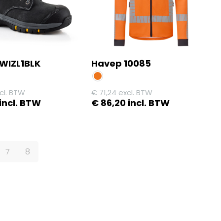
 WIZL1BLK
Havep 10085
agina
cl. BTW
€
71,24
excl. BTW
incl. BTW
€
86,20
incl. BTW
Dit
product
heeft
7
8
meerdere
variaties.
Deze
optie
kan