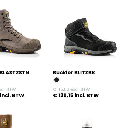
 BLASTZSTN
Buckler BLITZBK
cl. BTW
€
115,00
excl. BTW
incl. BTW
€
139,15
incl. BTW
Dit
product
heeft
meerdere