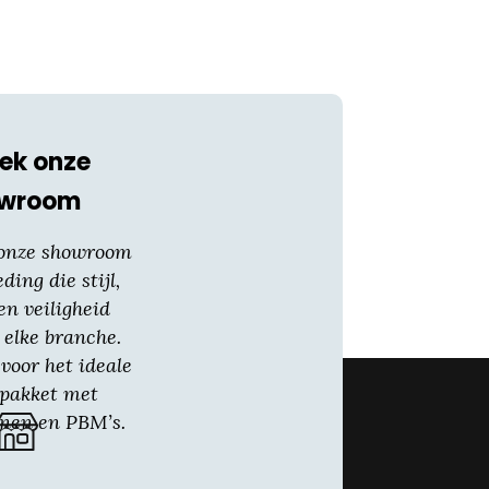
ek onze
owroom
 onze showroom
eding die stijl,
en veiligheid
 elke branche.
voor het ideale
gpakket met
nen en PBM’s.