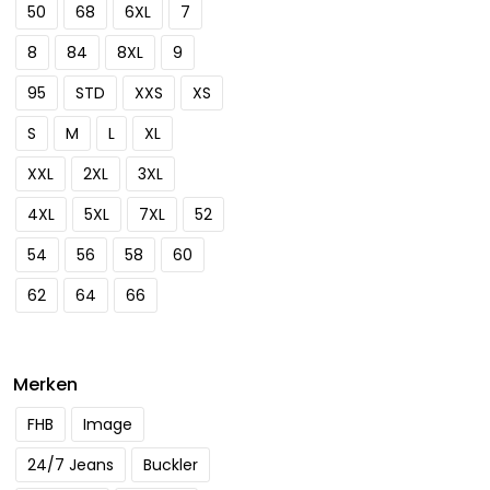
gekozen
50
68
6XL
7
worden
8
84
8XL
9
op
de
95
STD
XXS
XS
productpagina
S
M
L
XL
XXL
2XL
3XL
4XL
5XL
7XL
52
54
56
58
60
62
64
66
Merken
FHB
Image
24/7 Jeans
Buckler