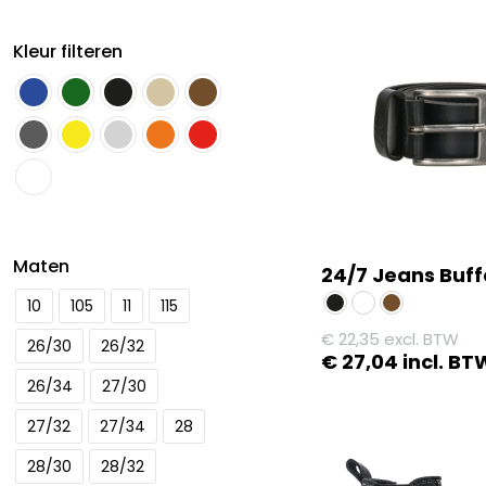
Kleur filteren
Maten
24/7 Jeans Buff
10
105
11
115
€
22,35
excl. BTW
26/30
26/32
€
27,04
incl. BT
26/34
27/30
Dit
product
27/32
27/34
28
heeft
28/30
28/32
meerdere