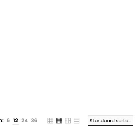
n:
6
12
24
36