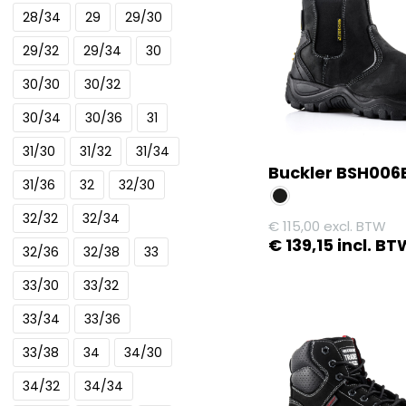
28/34
29
29/30
variaties.
Deze
29/32
29/34
30
optie
30/30
30/32
kan
gekozen
30/34
30/36
31
worden
31/30
31/32
31/34
op
Buckler BSH006
de
31/36
32
32/30
productpagina
32/32
32/34
€
115,00
excl. BTW
€
139,15
incl. BT
32/36
32/38
33
Dit
33/30
33/32
product
33/34
33/36
heeft
meerdere
33/38
34
34/30
variaties.
34/32
34/34
Deze