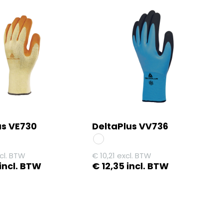
us VE730
DeltaPlus VV736
cl. BTW
€
10,21
excl. BTW
incl. BTW
€
12,35
incl. BTW
Dit
product
heeft
meerdere