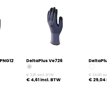
2PNG12
DeltaPlus Ve726
DeltaPl
€
3,81
excl. BTW
€
24,00
ex
€
4,61
incl. BTW
€
29,04
Dit
Dit
product
product
heeft
heeft
meerdere
meerdere