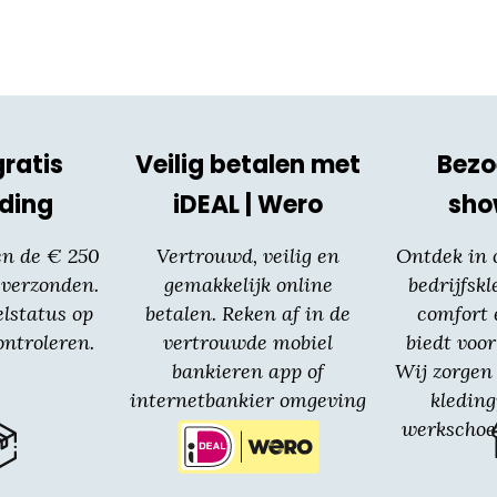
gratis
Veilig betalen met
Bezo
ding
iDEAL | Wero
sh
en de € 250
Vertrouwd, veilig en
Ontdek in
 verzonden.
gemakkelijk online
bedrijfskl
elstatus op
betalen. Reken af in de
comfort 
ntroleren.
vertrouwde mobiel
biedt voor
bankieren app of
Wij zorgen 
internetbankier omgeving
kledin
van jouw bank.
werkschoe