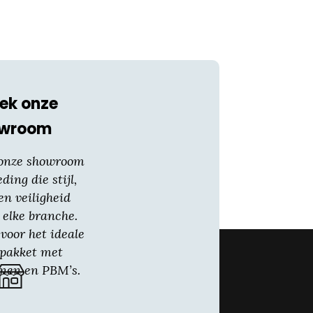
ek onze
owroom
 onze showroom
eding die stijl,
en veiligheid
 elke branche.
voor het ideale
gpakket met
nen en PBM’s.