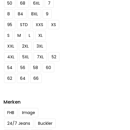
50
68
6XL
7
8
84
8XL
9
95
STD
XXS
XS
S
M
L
XL
XXL
2XL
3XL
4XL
5XL
7XL
52
54
56
58
60
62
64
66
Merken
FHB
Image
24/7 Jeans
Buckler