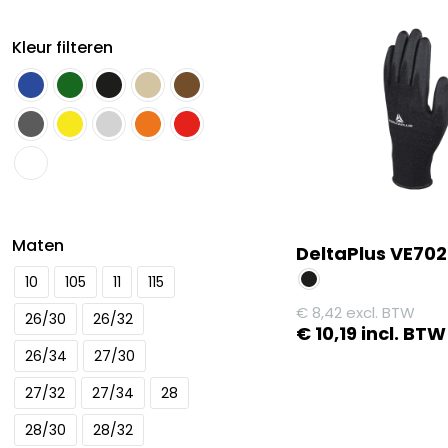
Kleur filteren
Maten
DeltaPlus VE70
10
105
11
115
€
8,42
excl. BTW
26/30
26/32
€
10,19
incl. BTW
26/34
27/30
Dit
product
27/32
27/34
28
heeft
28/30
28/32
meerdere