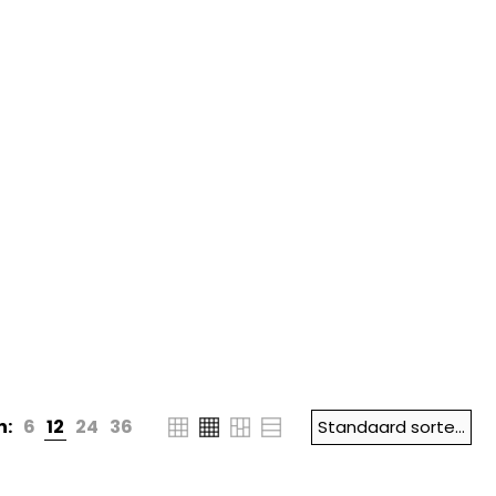
n:
6
12
24
36