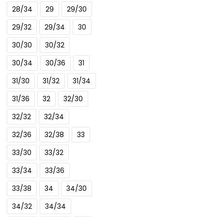
28/34
29
29/30
variaties.
Deze
29/32
29/34
30
optie
30/30
30/32
kan
gekozen
30/34
30/36
31
worden
31/30
31/32
31/34
op
de
31/36
32
32/30
productpagina
32/32
32/34
32/36
32/38
33
33/30
33/32
33/34
33/36
33/38
34
34/30
34/32
34/34