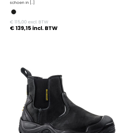
schoen in
[…]
€
115,00
excl. BTW
€
139,15
incl. BTW