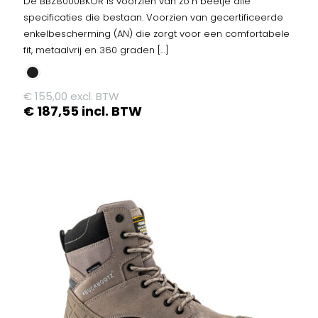
De BBZ8000BKOR is voorzien van zo’n beetje alle
specificaties die bestaan. Voorzien van gecertificeerde
enkelbescherming (AN) die zorgt voor een comfortabele
fit, metaalvrij en 360 graden
[…]
€
155,00
excl. BTW
€
187,55
incl. BTW