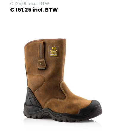
€
125,00
excl. BTW
€
151,25
incl. BTW