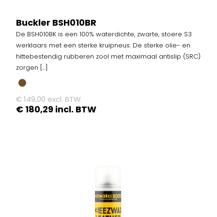
Buckler BSH010BR
De BSH010BK is een 100% waterdichte, zwarte, stoere S3
werklaars met een sterke kruipneus. De sterke olie- en
hittebestendig rubberen zool met maximaal antislip (SRC)
zorgen
[…]
€
149,00
excl. BTW
€
180,29
incl. BTW