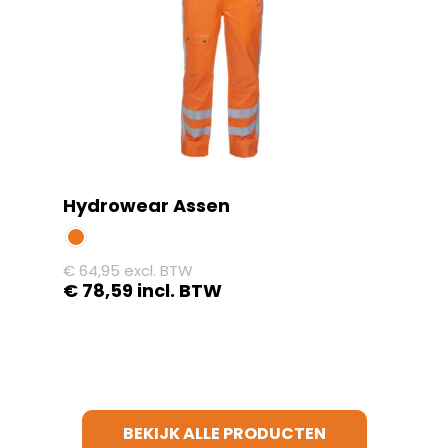
kan
gekozen
worden
op
de
productpagina
Hydrowear Assen
€
64,95
excl. BTW
€
78,59
incl. BTW
Dit
product
heeft
meerdere
variaties.
BEKIJK ALLE PRODUCTEN
Deze