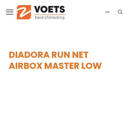
DIADORA RUN NET
AIRBOX MASTER LOW
Home
-
Heren
-
Werkschoenen
-
Laag model
-
Diadora Run Net Airbox Master Low