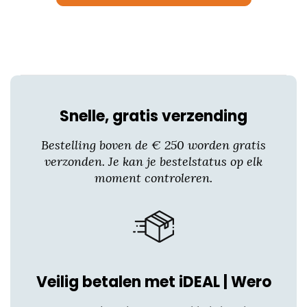
optie
kan
gekozen
worden
op
de
productpagina
Snelle, gratis verzending
Bestelling boven de € 250 worden gratis
verzonden. Je kan je bestelstatus op elk
moment controleren.
Veilig betalen met iDEAL | Wero