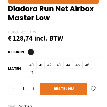
Diadora Run Net Airbox
Master Low
€
106,40
excl. BTW
€
128,74
incl. BTW
KLEUREN
40
41
42
43
44
45
46
MATEN
47
Diadora
BESTEL NU
Run
Net
Airbox
Merk:
Diadora