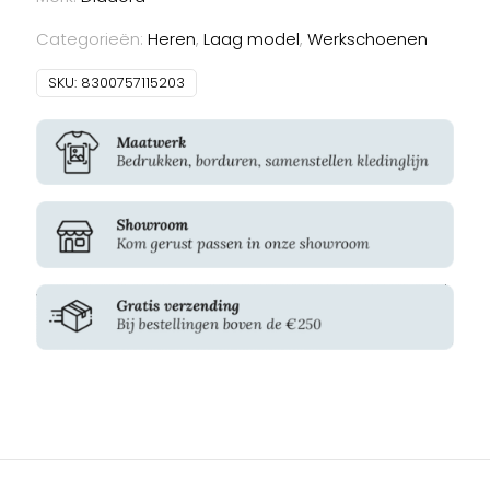
Master
Low
Categorieën:
Heren
,
Laag model
,
Werkschoenen
aantal
SKU:
8300757115203