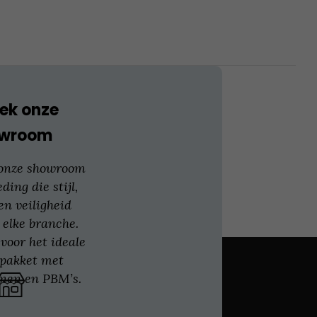
kan
gekozen
worden
op
de
productpagina
ek onze
owroom
 onze showroom
eding die stijl,
en veiligheid
 elke branche.
voor het ideale
gpakket met
nen en PBM’s.