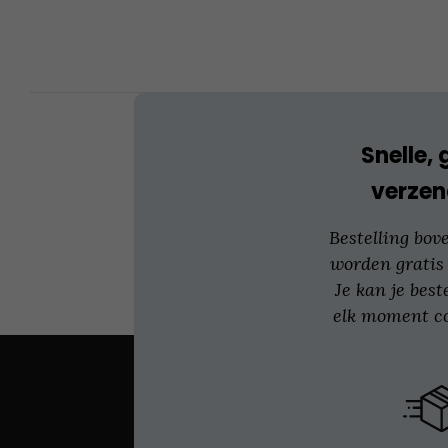
kan
gekozen
worden
op
de
productpagina
Snelle, 
verzen
Bestelling bov
worden gratis
Je kan je best
elk moment co