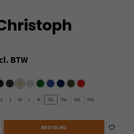
Christoph
cl. BTW
XS
S
M
L
XL
2XL
3XL
4XL
5XL
BESTEL NU