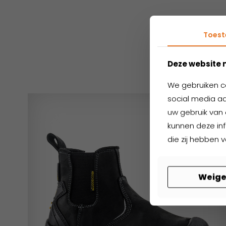
Toes
Ger
Deze website 
We gebruiken c
social media aa
uw gebruik van 
kunnen deze in
die zij hebben 
Weige