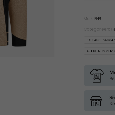
aantal
Merk:
FHB
Categorieën:
H
SKU:
403064634
ARTIKELNUMMER: