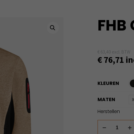
FHB 
€
63,40
excl. BTW
€
76,71
in
KLEUREN
MATEN
Herstellen
FHB
Christoph