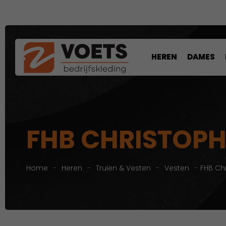
HEREN
DAMES
FHB CHRISTOP
Home
-
Heren
-
Truien & Vesten
-
Vesten
-
FHB Ch