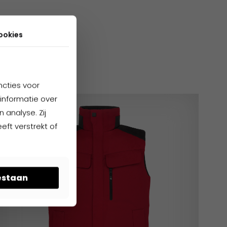
ookies
cten
ncties voor
informatie over
 analyse. Zij
ft verstrekt of
oestaan