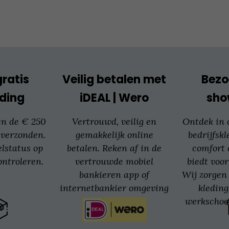
kan
gekozen
worden
op
de
productpagina
gratis
Veilig betalen met
Bezo
ding
iDEAL | Wero
sh
en de € 250
Vertrouwd, veilig en
Ontdek in
 verzonden.
gemakkelijk online
bedrijfskl
elstatus op
betalen. Reken af in de
comfort 
ntroleren.
vertrouwde mobiel
biedt voor
bankieren app of
Wij zorgen 
internetbankier omgeving
kledin
van jouw bank.
werkschoe