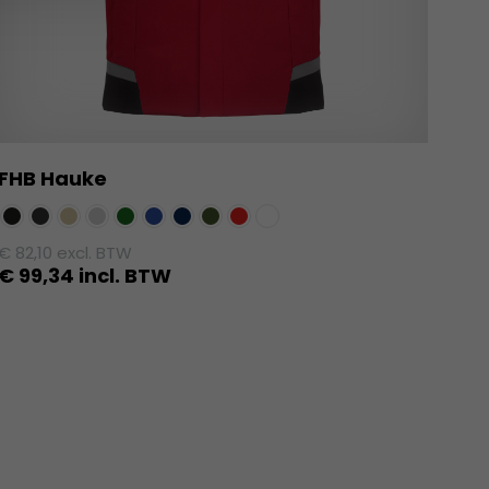
FHB Hauke
€
82,10
excl. BTW
€
99,34
incl. BTW
Dit
product
heeft
meerdere
variaties.
Deze
optie