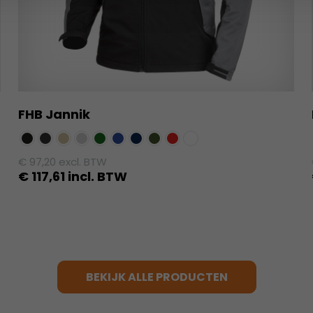
FHB Jannik
€
97,20
excl. BTW
€
117,61
incl. BTW
Dit
product
heeft
meerdere
variaties.
BEKIJK ALLE PRODUCTEN
Deze
optie