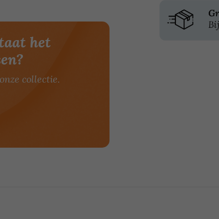
taat het
sen?
onze collectie.