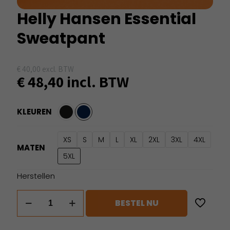
Helly Hansen Essential
Sweatpant
€
40,00
excl. BTW
€
48,40
incl. BTW
KLEUREN
XS
S
M
L
XL
2XL
3XL
4XL
MATEN
5XL
Herstellen
Helly
BESTEL NU
Hansen
Essential