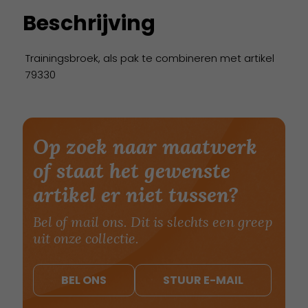
Beschrijving
Trainingsbroek, als pak te combineren met artikel
79330
Op zoek naar maatwerk
of staat het gewenste
artikel er niet tussen?
Bel of mail ons. Dit is slechts een greep
uit onze collectie.
BEL ONS
STUUR E-MAIL