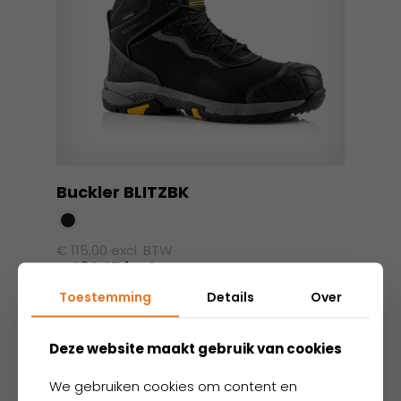
Buckler BLITZBK
€
115,00
excl. BTW
€
139,15
incl. BTW
Dit
Toestemming
Details
Over
product
heeft
Deze website maakt gebruik van cookies
meerdere
variaties.
We gebruiken cookies om content en