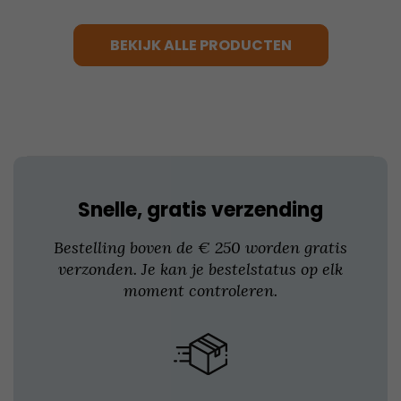
meerdere
variaties.
BEKIJK ALLE PRODUCTEN
Deze
optie
kan
gekozen
worden
op
de
productpagina
Snelle, gratis verzending
Bestelling boven de € 250 worden gratis
verzonden. Je kan je bestelstatus op elk
moment controleren.