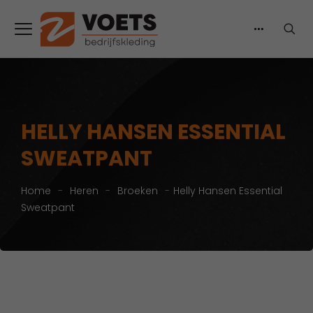
HELLY HANSEN ESSENTIAL
SWEATPANT
Home
-
Heren
-
Broeken
-
Helly Hansen Essential
Sweatpant