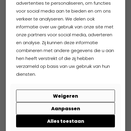
Deze
advertenties te personaliseren, om functies
optie
voor social media aan te bieden en om ons
kan
verkeer te analyseren. We delen ook
gekozen
informatie over uw gebruik van onze site met
worden
onze partners voor social media, adverteren
op
en analyse. Zij kunnen deze informatie
de
productpagina
combineren met andere gegevens die u aan
hen heeft verstrekt of die zij hebben
verzameld op basis van uw gebruik van hun
FHB Christoph
diensten.
€
63,40
excl. BTW
€
76,71
incl. BTW
Weigeren
Dit
Aanpassen
product
heeft
Alles toestaan
meerdere