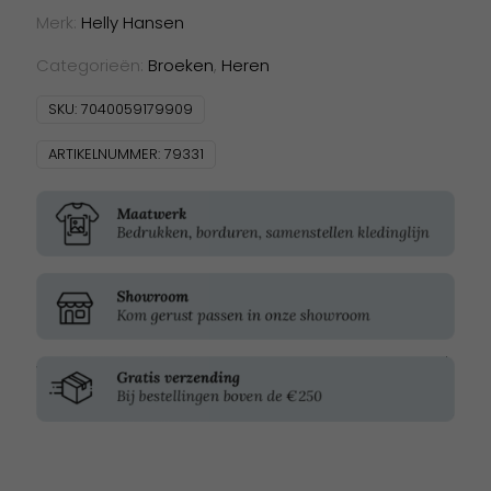
Sweatpant
Merk:
Helly Hansen
aantal
Categorieën:
Broeken
,
Heren
SKU:
7040059179909
ARTIKELNUMMER:
79331