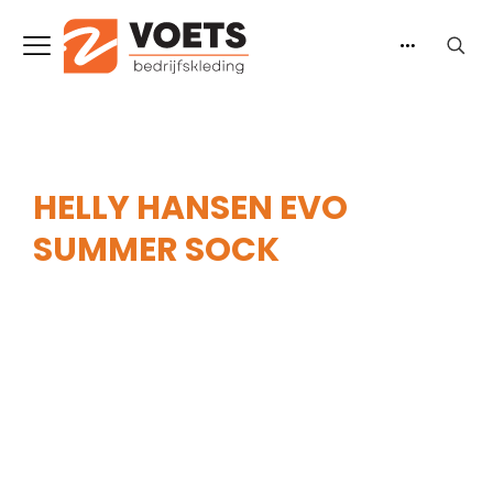
HELLY HANSEN EVO
SUMMER SOCK
Home
-
Heren
-
Accessoires
-
Sokken
-
Helly
Hansen Evo Summer Sock