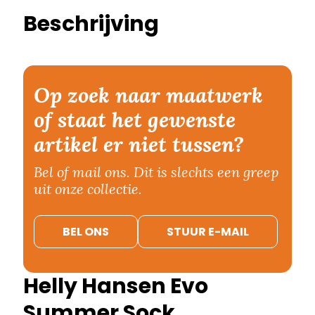
Beschrijving
Op zoek naar maatwerk
of staat het gewenste
artikel er niet tussen?
Bel of mail ons. Dit is slechts een greep
uit onze collectie.
BEL ONS
STUUR E-MAIL
Helly Hansen Evo
Summer Sock