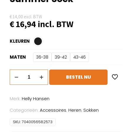
€
14,00
excl. BTW
€
16,94
incl. BTW
KLEUREN
MATEN
36-38
39-42
43-46
Helly
BESTEL NU
Hansen
Evo
Summer
Merk:
Helly Hansen
Sock
aantal
Categorieën:
Accessoires
,
Heren
,
Sokken
SKU:
7040056582573