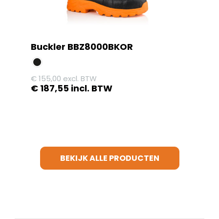
productpagina
Buckler BBZ8000BKOR
€
155,00
excl. BTW
€
187,55
incl. BTW
Dit
product
heeft
meerdere
variaties.
BEKIJK ALLE PRODUCTEN
Deze
optie
kan
gekozen
worden