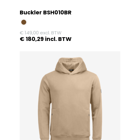
Buckler BSH010BR
€
149,00
excl. BTW
€
180,29
incl. BTW
Dit
product
heeft
meerdere
variaties.
Deze
optie
kan
gekozen
worden
op
de
productpagina