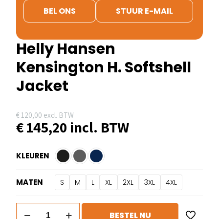
BEL ONS
STUUR E-MAIL
Helly Hansen
Kensington H. Softshell
Jacket
€
120,00
excl. BTW
€
145,20
incl. BTW
KLEUREN
MATEN
S
M
L
XL
2XL
3XL
4XL
Helly
BESTEL NU