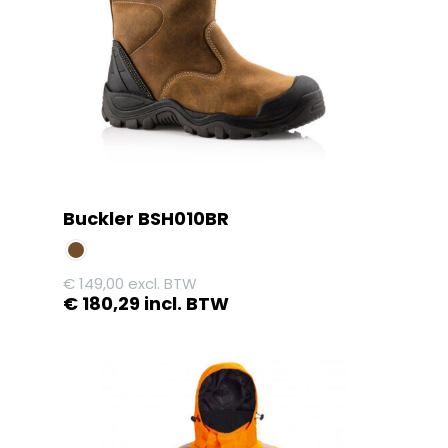
Buckler BSH010BR
€
149,00
excl. BTW
€
180,29
incl. BTW
Dit
product
heeft
meerdere
variaties.