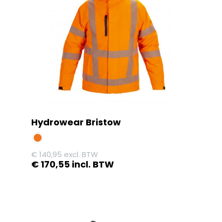
Deze
optie
kan
gekozen
worden
op
de
productpagina
Hydrowear Bristow
€
140,95
excl. BTW
€
170,55
incl. BTW
Dit
product
heeft
meerdere