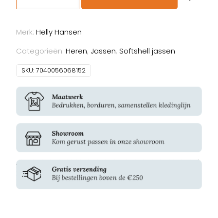
Hansen
Kensington
H.
Merk:
Helly Hansen
Softshell
Jacket
Categorieën:
Heren
,
Jassen
,
Softshell jassen
aantal
SKU:
7040056068152