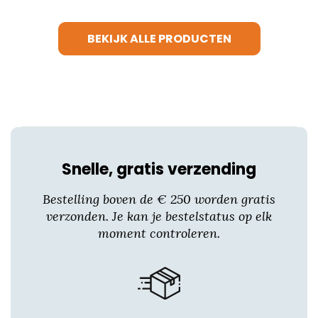
meerdere
variaties.
BEKIJK ALLE PRODUCTEN
Deze
optie
kan
gekozen
worden
op
de
productpagina
Snelle, gratis verzending
Bestelling boven de € 250 worden gratis
verzonden. Je kan je bestelstatus op elk
moment controleren.