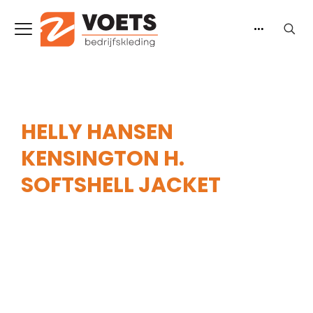
HELLY HANSEN
KENSINGTON H.
SOFTSHELL JACKET
Home
-
Heren
-
Jassen
-
Softshell jassen
-
Helly
Hansen Kensington H. Softshell Jacket