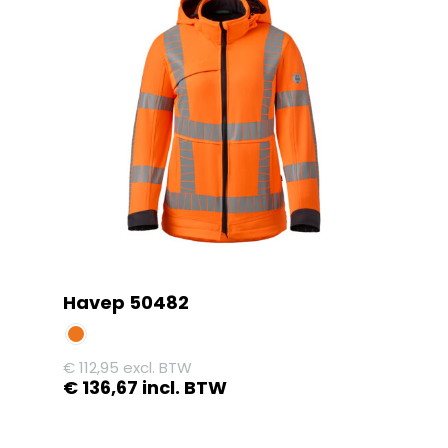
meerdere
variaties.
Deze
optie
kan
gekozen
worden
op
de
productpagina
Havep 50482
€
112,95
excl. BTW
€
136,67
incl. BTW
Dit
product