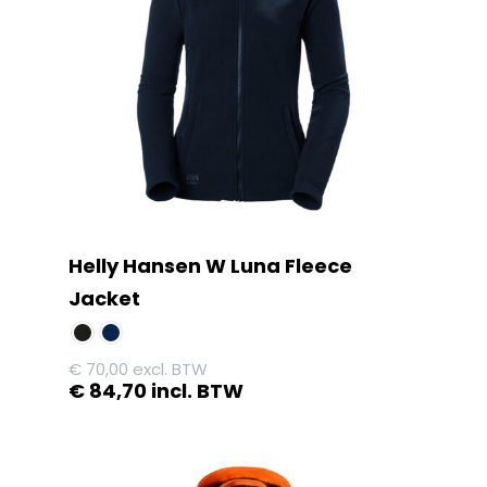
Helly Hansen W Luna Fleece
Jacket
€
70,00
excl. BTW
€
84,70
incl. BTW
Dit
product
heeft