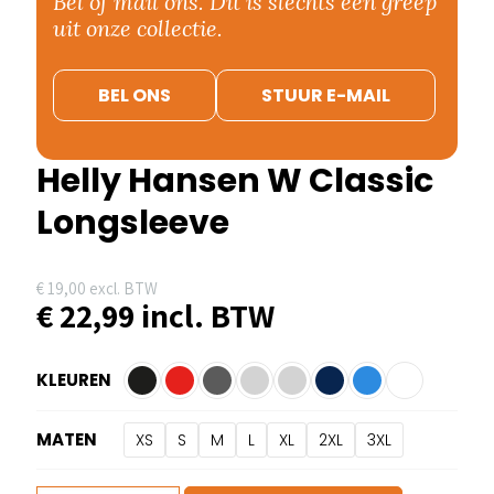
Bel of mail ons. Dit is slechts een greep
uit onze collectie.
BEL ONS
STUUR E-MAIL
Helly Hansen W Classic
Longsleeve
€
19,00
excl. BTW
€
22,99
incl. BTW
KLEUREN
MATEN
XS
S
M
L
XL
2XL
3XL