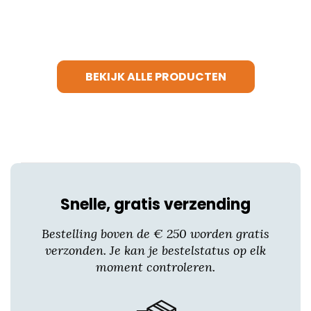
product
heeft
meerdere
variaties.
BEKIJK ALLE PRODUCTEN
Deze
optie
kan
gekozen
worden
op
de
productpagina
Snelle, gratis verzending
Bestelling boven de € 250 worden gratis
verzonden. Je kan je bestelstatus op elk
moment controleren.