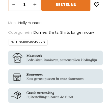
Helly
BESTEL NU
Hansen
W
Classic
Merk:
Helly Hansen
Longsleeve
aantal
Categorieën:
Dames
,
Shirts
,
Shirts lange mouw
SKU:
7040058049296