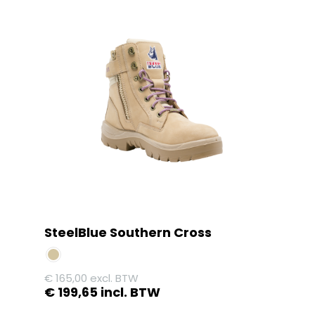
heeft
meerdere
variaties.
Deze
optie
kan
gekozen
worden
op
de
productpagina
SteelBlue Southern Cross
€
165,00
excl. BTW
€
199,65
incl. BTW
Dit