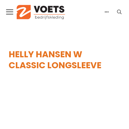
HELLY HANSEN W
CLASSIC LONGSLEEVE
Home
-
Dames
-
Shirts
-
Shirts lange mouw
-
Helly Hansen W Classic Longsleeve