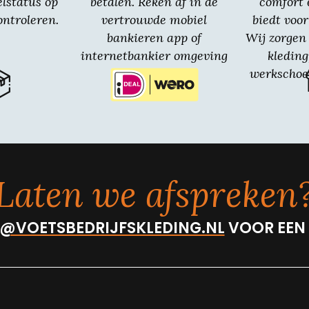
elstatus op
betalen. Reken af in de
comfort 
ntroleren.
vertrouwde mobiel
biedt voor
bankieren app of
Wij zorgen 
internetbankier omgeving
kledin
van jouw bank.
werkschoe
Laten we afspreken
@VOETSBEDRIJFSKLEDING.NL
VOOR EEN