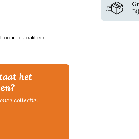
ctirieel, jeukt niet
taat het
sen?
onze collectie.