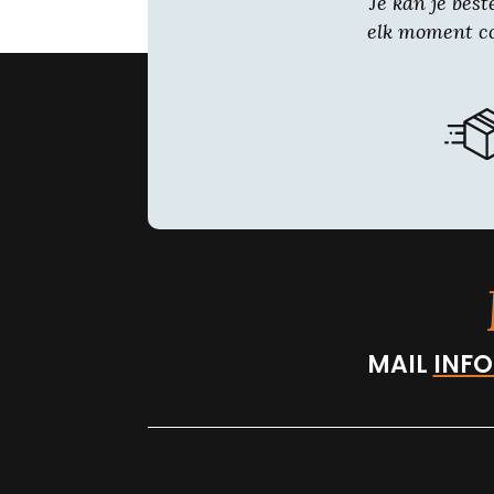
Je kan je best
elk moment co
MAIL
INFO