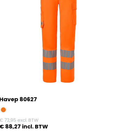
Havep 80627
€
72,95
excl. BTW
€
88,27
incl. BTW
Dit