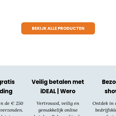
product
heeft
meerdere
variaties.
BEKIJK ALLE PRODUCTEN
Deze
optie
kan
gekozen
worden
op
de
productpagina
gratis
Veilig betalen met
Bezo
ding
iDEAL | Wero
sh
en de € 250
Vertrouwd, veilig en
Ontdek in
 verzonden.
gemakkelijk online
bedrijfskl