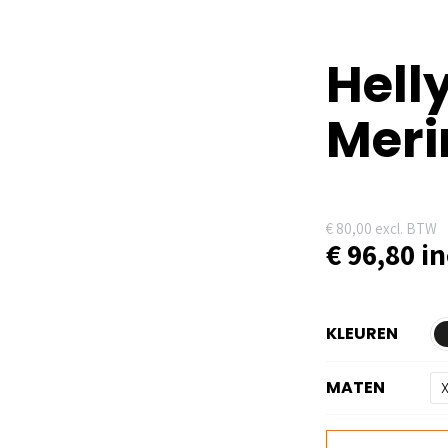
Hell
Meri
€
80,00
excl. BTW
€
96,80
in
KLEUREN
MATEN
Helly