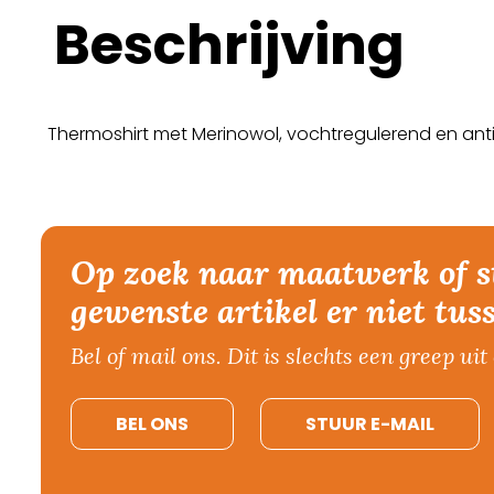
Beschrijving
Thermoshirt met Merinowol, vochtregulerend en antiba
Op zoek naar maatwerk of s
gewenste artikel er niet tus
Bel of mail ons. Dit is slechts een greep uit 
BEL ONS
STUUR E-MAIL