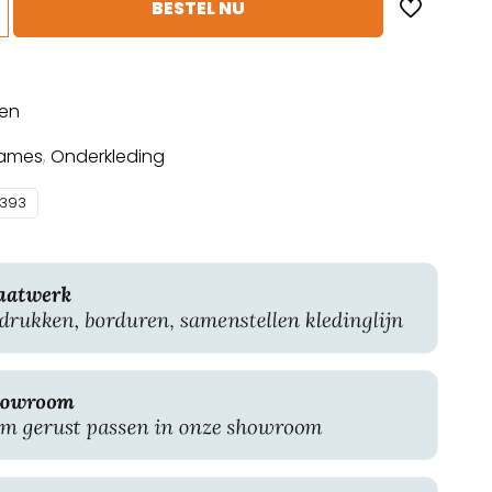
BESTEL NU
sen
ames
,
Onderkleding
393