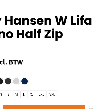
y Hansen W Lifa
no Half Zip
cl. BTW
XS
S
M
L
XL
2XL
3XL