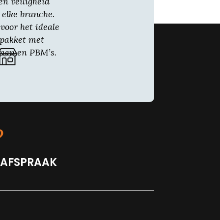
en veiligheid
 elke branche.
voor het ideale
gpakket met
nen en PBM’s.
?
 AFSPRAAK