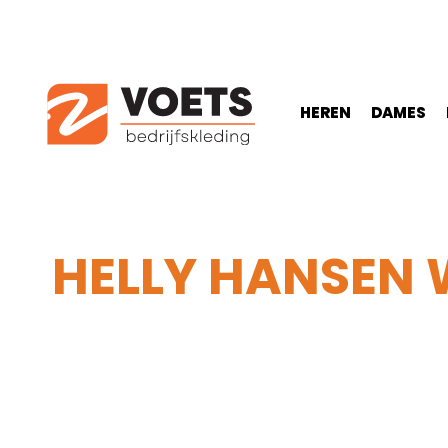
HEREN
DAMES
HELLY HANSEN W
Home
-
Dames
-
Onderkleding
-
Helly Hansen W Lif