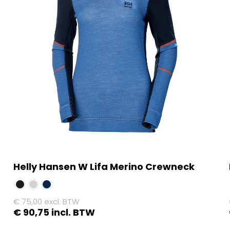
Helly Hansen W Lifa Merino Crewneck
€
75,00
excl. BTW
€
90,75
incl. BTW
Dit